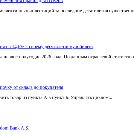
 изменения правил для ПИФов
оллективных инвестиций за последние десятилетия существенно
ия на 14,6% к своему десятилетнему юбилею
а первое полугодие 2026 года. По данным отраслевой статистик
епочку от склада до покупателя
ить товар из пункта А в пункт Б. Управлять циклом...
edom Bank A.Ş.