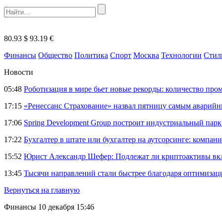
80.93 $
93.19 €
Финансы
Общество
Политика
Спорт
Москва
Технологии
Стил
Новости
05:48
Роботизация в мире бьет новые рекорды: количество пр
17:15
«Ренессанс Страхование» назвал пятницу самым аварий
17:06
Spring Development Group построит индустриальный парк 
17:22
Бухгалтер в штате или бухгалтер на аутсорсинге: компани
15:52
Юрист Александр Шефер: Подлежат ли криптоактивы вкл
13:45
Тысячи направлений стали быстрее благодаря оптимиза
Вернуться на главную
Финансы
10 декабря 15:46