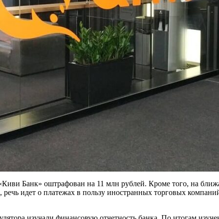
 «Киви Банк» оштрафован на 11 млн рублей. Кроме того, на бли
, речь идет о платежах в пользу иностранных торговых компани
лятора изучали финансовую отчетность банка. По итогам изучен