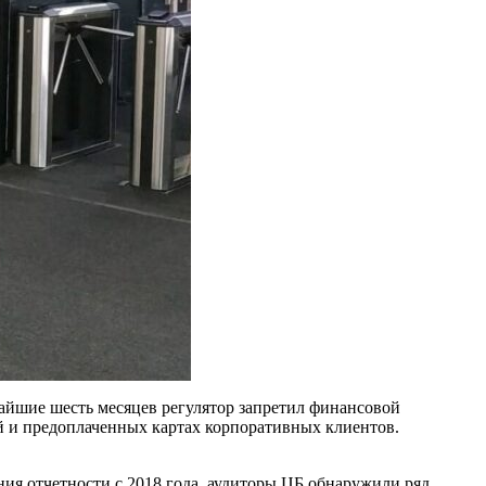
жайшие шесть месяцев регулятор запретил финансовой
й и предоплаченных картах корпоративных клиентов.
ия отчетности с 2018 года, аудиторы ЦБ обнаружили ряд