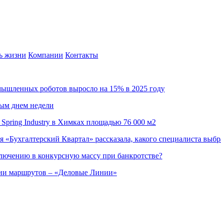
ь жизни
Компании
Контакты
омышленных роботов выросло на 15% в 2025 году
ным днем недели
Spring Industry в Химках площадью 76 000 м2
я «Бухгалтерский Квартал» рассказала, какого специалиста выбр
ючению в конкурсную массу при банкротстве?
ции маршрутов – «Деловые Линии»