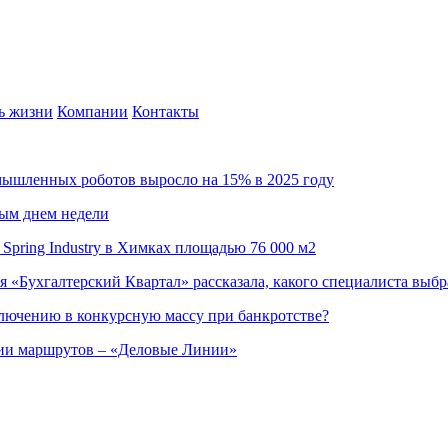
ь жизни
Компании
Контакты
омышленных роботов выросло на 15% в 2025 году
ным днем недели
Spring Industry в Химках площадью 76 000 м2
я «Бухгалтерский Квартал» рассказала, какого специалиста выбр
ючению в конкурсную массу при банкротстве?
ции маршрутов – «Деловые Линии»