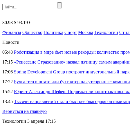
80.93 $
93.19 €
Финансы
Общество
Политика
Спорт
Москва
Технологии
Стил
Новости
05:48
Роботизация в мире бьет новые рекорды: количество пр
17:15
«Ренессанс Страхование» назвал пятницу самым аварий
17:06
Spring Development Group построит индустриальный парк 
17:22
Бухгалтер в штате или бухгалтер на аутсорсинге: компани
15:52
Юрист Александр Шефер: Подлежат ли криптоактивы вкл
13:45
Тысячи направлений стали быстрее благодаря оптимиза
Вернуться на главную
Технологии
3 апреля 17:15