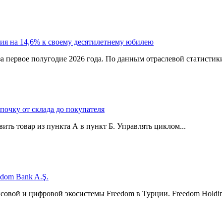
ия на 14,6% к своему десятилетнему юбилею
а первое полугодие 2026 года. По данным отраслевой статистик
епочку от склада до покупателя
ить товар из пункта А в пункт Б. Управлять циклом...
edom Bank A.Ş.
нсовой и цифровой экосистемы Freedom в Турции. Freedom Hol