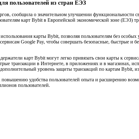
ля пользователей из стран ЕЭЗ
оргов, сообщила о значительном улучшении функциональности св
ователям карт Bybit в Европейской экономической зоне (ЕЭЗ) тра
использования карты Bybit, позволяя пользователям без особых
 сервисам Google Pay, чтобы совершать безопасные, быстрые и 
ержатели карт Bybit могут легко привязать свои карты к сервис
трые транзакции в Интернете, в приложениях и в магазинах, ис
ополнительный уровень защиты транзакций по картам Bybit, из
 к повышению удобства пользователей опыта и расширению возм
иллионов пользователей.