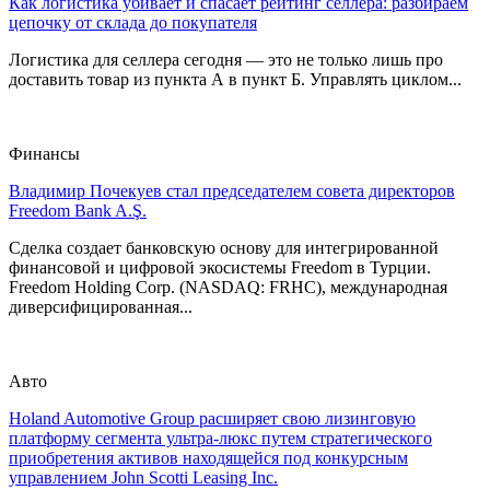
Как логистика убивает и спасает рейтинг селлера: разбираем
цепочку от склада до покупателя
Логистика для селлера сегодня — это не только лишь про
доставить товар из пункта А в пункт Б. Управлять циклом...
Финансы
Владимир Почекуев стал председателем совета директоров
Freedom Bank A.Ş.
Сделка создает банковскую основу для интегрированной
финансовой и цифровой экосистемы Freedom в Турции.
Freedom Holding Corp. (NASDAQ: FRHC), международная
диверсифицированная...
Авто
Holand Automotive Group расширяет свою лизинговую
платформу сегмента ультра-люкс путем стратегического
приобретения активов находящейся под конкурсным
управлением John Scotti Leasing Inc.