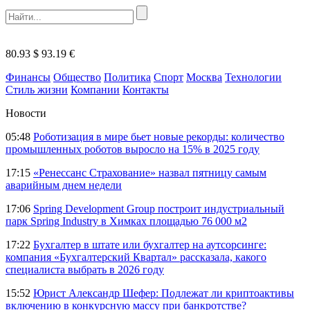
80.93 $
93.19 €
Финансы
Общество
Политика
Спорт
Москва
Технологии
Стиль жизни
Компании
Контакты
Новости
05:48
Роботизация в мире бьет новые рекорды: количество
промышленных роботов выросло на 15% в 2025 году
17:15
«Ренессанс Страхование» назвал пятницу самым
аварийным днем недели
17:06
Spring Development Group построит индустриальный
парк Spring Industry в Химках площадью 76 000 м2
17:22
Бухгалтер в штате или бухгалтер на аутсорсинге:
компания «Бухгалтерский Квартал» рассказала, какого
специалиста выбрать в 2026 году
15:52
Юрист Александр Шефер: Подлежат ли криптоактивы
включению в конкурсную массу при банкротстве?