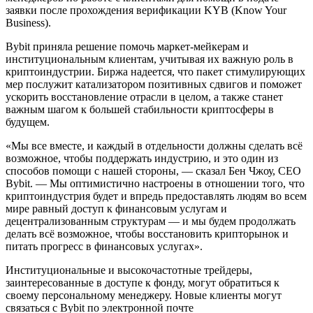
заявки после прохождения верификации KYB (Know Your
Business).
Bybit приняла решение помочь маркет-мейкерам и
институциональным клиентам, учитывая их важную роль в
криптоиндустрии. Биржа надеется, что пакет стимулирующих
мер послужит катализатором позитивных сдвигов и поможет
ускорить восстановление отрасли в целом, а также станет
важным шагом к большей стабильности криптосферы в
будущем.
«Мы все вместе, и каждый в отдельности должны сделать всё
возможное, чтобы поддержать индустрию, и это один из
способов помощи с нашей стороны, — сказал Бен Чжоу, CEO
Bybit. — Мы оптимистично настроены в отношении того, что
криптоиндустрия будет и впредь предоставлять людям во всем
мире равный доступ к финансовым услугам и
децентрализованным структурам — и мы будем продолжать
делать всё возможное, чтобы восстановить крипторынок и
питать прогресс в финансовых услугах».
Институциональные и высокочастотные трейдеры,
заинтересованные в доступе к фонду, могут обратиться к
своему персональному менеджеру. Новые клиенты могут
связаться с Bybit по электронной почте