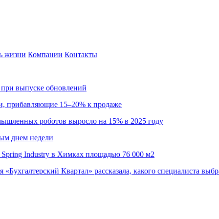
ь жизни
Компании
Контакты
са при выпуске обновлений
ии, прибавляющие 15–20% к продаже
омышленных роботов выросло на 15% в 2025 году
ным днем недели
Spring Industry в Химках площадью 76 000 м2
я «Бухгалтерский Квартал» рассказала, какого специалиста выбр