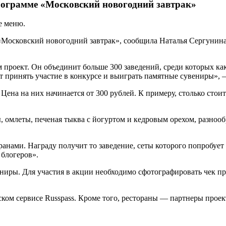
программе «Московский новогодний завтрак»
е меню.
 «Московский новогодний завтрак», сообщила Наталья Сергунина
проект. Он объединит больше 300 заведений, среди которых как
т принять участие в конкурсе и выиграть памятные сувениры», 
 Цена на них начинается от 300 рублей. К примеру, столько ст
 омлеты, печеная тыква с йогуртом и кедровым орехом, разнообр
нами. Награду получит то заведение, сеты которого попробует 
блогеров».
иры. Для участия в акции необходимо сфотографировать чек при 
ом сервисе Russpass. Кроме того, рестораны — партнеры проект