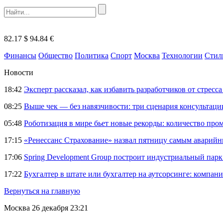
82.17 $
94.84 €
Финансы
Общество
Политика
Спорт
Москва
Технологии
Стил
Новости
18:42
Эксперт рассказал, как избавить разработчиков от стрес
08:25
Выше чек — без навязчивости: три сценария консультац
05:48
Роботизация в мире бьет новые рекорды: количество пр
17:15
«Ренессанс Страхование» назвал пятницу самым аварий
17:06
Spring Development Group построит индустриальный парк 
17:22
Бухгалтер в штате или бухгалтер на аутсорсинге: компани
Вернуться на главную
Москва
26 декабря 23:21