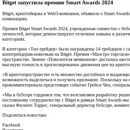
Bitget запустила премию Smart Awards 2024
Bitget, криптобиржа и Web3-компания, объявила о Smart Awar
номинациях.
Премия Bitget Smart Awards 2024, учрежденная совместно с 0
личностей, которые демонстрируют отличные навыки в различ
категориях.
В категории «Топ-трейдер» были награждены 14 трейдеров с с
копитрейдерам-новичкам на Bitget. Премия «Маэстро торговл
пространстве. Звание «Повелителя мемкоинов» досталась шес
высокую точность в прогнозировании движения цен на криптов
«В криптопространстве есть множество достойных и выдающихся
возможность выделиться и получить признание. Поскольку на 
прокомментировала предстоящее событие Грейси Чен, генераль
«Мы в 0xScope гордимся тем, что возглавляем разработку реш
постоянному сотрудничеству с Bitget в рамках Smart Awards 
сказал Филипп Торрес, генеральный директор 0xScope, комменти
Поделиться новостью:
Facebook