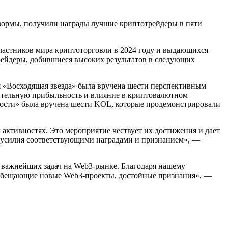
тформы, получили награды лучшие криптотрейдеры в пяти
участников мира криптоторговли в 2024 году и выдающихся
рейдеры, добившиеся высоких результатов в следующих
я «Восходящая звезда» была вручена шести перспективным
чительную прибыльность и влияние в криптовалютном
ности» была вручена шести KOL, которые продемонстрировали
 активностях. Это мероприятие чествует их достижения и дает
х усилия соответствующими наградами и признанием», —
я важнейших задач на Web3-рынке. Благодаря нашему
гообещающие новые Web3-проекты, достойные признания», —