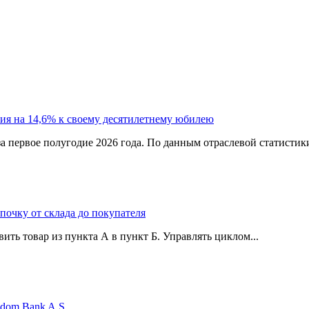
ия на 14,6% к своему десятилетнему юбилею
а первое полугодие 2026 года. По данным отраслевой статистик
епочку от склада до покупателя
ить товар из пункта А в пункт Б. Управлять циклом...
edom Bank A.Ş.