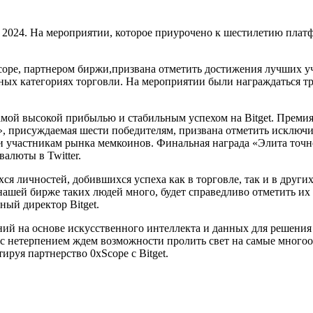
ds 2024. На мероприятии, которое приурочено к шестилетию пла
xScope, партнером биржи,призвана отметить достижения лучших 
ных категориях торговли. На мероприятии были награждаться т
амой высокой прибылью и стабильным успехом на Bitget. Преми
и», присуждаемая шести победителям, призвана отметить исклю
ти участникам рынка мемкоинов. Финальная награда «Элита точ
алюты в Twitter.
 личностей, добившихся успеха как в торговле, так и в других
нашей бирже таких людей много, будет справедливо отметить и
ный директор Bitget.
ений на основе искусственного интеллекта и данных для решени
мы с нетерпением ждем возможности пролить свет на самые мно
руя партнерство 0xScope с Bitget.