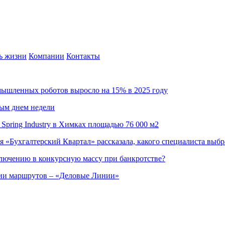
ь жизни
Компании
Контакты
омышленных роботов выросло на 15% в 2025 году
ным днем недели
Spring Industry в Химках площадью 76 000 м2
я «Бухгалтерский Квартал» рассказала, какого специалиста выбр
ючению в конкурсную массу при банкротстве?
ции маршрутов – «Деловые Линии»