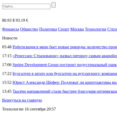
80.93 $
93.19 €
Финансы
Общество
Политика
Спорт
Москва
Технологии
Стил
Новости
05:48
Роботизация в мире бьет новые рекорды: количество пр
17:15
«Ренессанс Страхование» назвал пятницу самым аварий
17:06
Spring Development Group построит индустриальный парк 
17:22
Бухгалтер в штате или бухгалтер на аутсорсинге: компани
15:52
Юрист Александр Шефер: Подлежат ли криптоактивы вкл
13:45
Тысячи направлений стали быстрее благодаря оптимиза
Вернуться на главную
Технологии
16 сентября 20:57