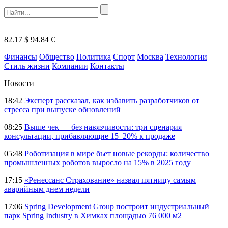
82.17 $
94.84 €
Финансы
Общество
Политика
Спорт
Москва
Технологии
Стиль жизни
Компании
Контакты
Новости
18:42
Эксперт рассказал, как избавить разработчиков от
стресса при выпуске обновлений
08:25
Выше чек — без навязчивости: три сценария
консультации, прибавляющие 15–20% к продаже
05:48
Роботизация в мире бьет новые рекорды: количество
промышленных роботов выросло на 15% в 2025 году
17:15
«Ренессанс Страхование» назвал пятницу самым
аварийным днем недели
17:06
Spring Development Group построит индустриальный
парк Spring Industry в Химках площадью 76 000 м2