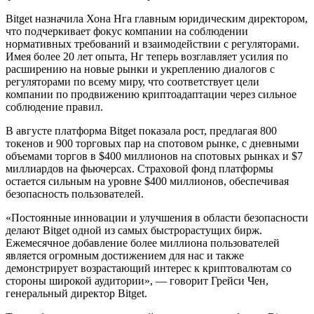
Bitget назначила Хона Нга главным юридическим директором,
что подчеркивает фокус компании на соблюдении
нормативных требований и взаимодействии с регуляторами.
Имея более 20 лет опыта, Нг теперь возглавляет усилия по
расширению на новые рынки и укреплению диалогов с
регуляторами по всему миру, что соответствует цели
компании по продвижению криптоадаптации через сильное
соблюдение правил.
В августе платформа Bitget показала рост, предлагая 800
токенов и 900 торговых пар на спотовом рынке, с дневными
объемами торгов в $400 миллионов на спотовых рынках и $7
миллиардов на фьючерсах. Страховой фонд платформы
остается сильным на уровне $400 миллионов, обеспечивая
безопасность пользователей.
«Постоянные инновации и улучшения в области безопасности
делают Bitget одной из самых быстрорастущих бирж.
Ежемесячное добавление более миллиона пользователей
является огромным достижением для нас и также
демонстрирует возрастающий интерес к криптовалютам со
стороны широкой аудитории», — говорит Грейси Чен,
генеральный директор Bitget.