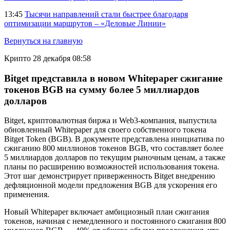
13:45
Тысячи направлений стали быстрее благодаря
оптимизации маршрутов – «Деловые Линии»
Вернуться на главную
Крипто
28 декабря 08:58
Bitget представила в новом Whitepaper сжигание
токенов BGB на сумму более 5 миллиардов
долларов
Bitget, криптовалютная биржа и Web3-компания, выпустила
обновленный Whitepaper для своего собственного токена
Bitget Token (BGB). В документе представлена инициатива по
сжиганию 800 миллионов токенов BGB, что составляет более
5 миллиардов долларов по текущим рыночным ценам, а также
планы по расширению возможностей использования токена.
Этот шаг демонстрирует приверженность Bitget внедрению
дефляционной модели предложения BGB для ускорения его
применения.
Новый Whitepaper включает амбициозный план сжигания
токенов, начиная с немедленного и постоянного сжигания 800