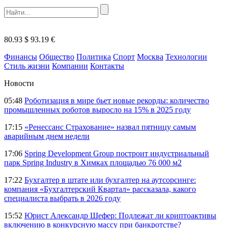
80.93 $
93.19 €
Финансы
Общество
Политика
Спорт
Москва
Технологии
Стиль жизни
Компании
Контакты
Новости
05:48
Роботизация в мире бьет новые рекорды: количество
промышленных роботов выросло на 15% в 2025 году
17:15
«Ренессанс Страхование» назвал пятницу самым
аварийным днем недели
17:06
Spring Development Group построит индустриальный
парк Spring Industry в Химках площадью 76 000 м2
17:22
Бухгалтер в штате или бухгалтер на аутсорсинге:
компания «Бухгалтерский Квартал» рассказала, какого
специалиста выбрать в 2026 году
15:52
Юрист Александр Шефер: Подлежат ли криптоактивы
включению в конкурсную массу при банкротстве?