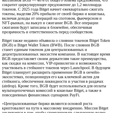
миллионов BGB — 40% от общего объема предложения, что
сократит циркулирующее предложение до 1,2 миллиарда
токенов. С 2025 года Bitget начнет ежеквартально сжигать
токены, выделяя 20% прибыли от своей биржи и кошелька,
включая доходы от операций на спотовом, фьючерсном и
NFT-рынках, на выкуп и сжигание BGB. Все операции
сжигания будут записаны в блокчейне, обеспечивая
прозрачность и ответственность перед сообществом.
Bitget также недавно объявила о слиянии токенов Bitget Token
(BGB) и Bitget Wallet Token (BWB). После слияния BGB
станет единым токеном для централизованных и
децентрализованных экосистем компании. В настоящее время
BGB предоставляет своим держателям такие преимущества,
как скидки на комиссии, VIP-привилегии и возможность
участвовать в стейкинге токенов через Launchpool. В будущем
Bitget планирует расширить применение BGB в ончейн-
экосистемах, позиционируя его как ключевой актив для
стейкинга, обеспечения ликвидности и участия в раздачах
(airdrop). Кроме того, BGB будет использоваться для оплаты
мультицепочечных комиссий в кошельке Bitget, а также в
повседневных финансовых сценариях PayFi.
«Централизованные биржи являются основой роста
криптовалют на пути к массовому внедрению. Миссия Bitget
заключается в том, чтобы стимулировать следующую волну