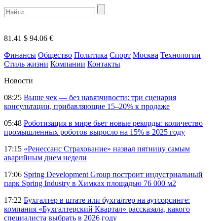
81.41 $
94.06 €
Финансы
Общество
Политика
Спорт
Москва
Технологии
Стиль жизни
Компании
Контакты
Новости
08:25
Выше чек — без навязчивости: три сценария
консультации, прибавляющие 15–20% к продаже
05:48
Роботизация в мире бьет новые рекорды: количество
промышленных роботов выросло на 15% в 2025 году
17:15
«Ренессанс Страхование» назвал пятницу самым
аварийным днем недели
17:06
Spring Development Group построит индустриальный
парк Spring Industry в Химках площадью 76 000 м2
17:22
Бухгалтер в штате или бухгалтер на аутсорсинге:
компания «Бухгалтерский Квартал» рассказала, какого
специалиста выбрать в 2026 году