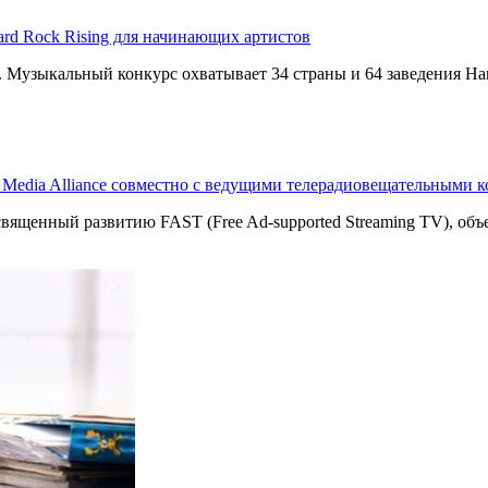
ard Rock Rising для начинающих артистов
g. Музыкальный конкурс охватывает 34 страны и 64 заведения Har
T Media Alliance совместно с ведущими телерадиовещательными 
священный развитию FAST (Free Ad-supported Streaming TV), о