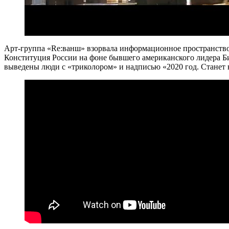
Арт-группа «Re:ванш» взорвала информационное пространство
Конституция России на фоне бывшего американского лидера Би
выведены люди с «триколором» и надписью «2020 год. Станет 