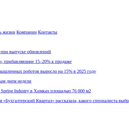
ь жизни
Компании
Контакты
са при выпуске обновлений
ии, прибавляющие 15–20% к продаже
омышленных роботов выросло на 15% в 2025 году
ным днем недели
Spring Industry в Химках площадью 76 000 м2
я «Бухгалтерский Квартал» рассказала, какого специалиста выбр