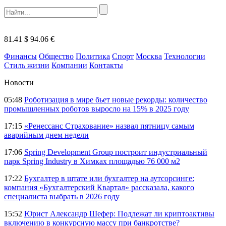
81.41 $
94.06 €
Финансы
Общество
Политика
Спорт
Москва
Технологии
Стиль жизни
Компании
Контакты
Новости
05:48
Роботизация в мире бьет новые рекорды: количество
промышленных роботов выросло на 15% в 2025 году
17:15
«Ренессанс Страхование» назвал пятницу самым
аварийным днем недели
17:06
Spring Development Group построит индустриальный
парк Spring Industry в Химках площадью 76 000 м2
17:22
Бухгалтер в штате или бухгалтер на аутсорсинге:
компания «Бухгалтерский Квартал» рассказала, какого
специалиста выбрать в 2026 году
15:52
Юрист Александр Шефер: Подлежат ли криптоактивы
включению в конкурсную массу при банкротстве?