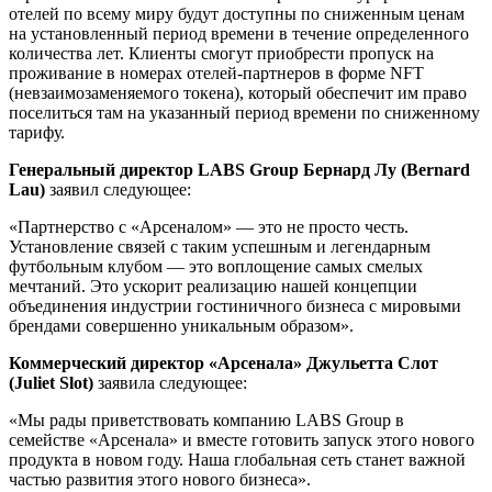
отелей по всему миру будут доступны по сниженным ценам
на установленный период времени в течение определенного
количества лет. Клиенты смогут приобрести пропуск на
проживание в номерах отелей-партнеров в форме NFT
(невзаимозаменяемого токена), который обеспечит им право
поселиться там на указанный период времени по сниженному
тарифу.
Генеральный директор LABS Group
Бернард Лу (Bernard
Lau)
заявил следующее:
«Партнерство с «Арсеналом» — это не просто честь.
Установление связей с таким успешным и легендарным
футбольным клубом — это воплощение самых смелых
мечтаний. Это ускорит реализацию нашей концепции
объединения индустрии гостиничного бизнеса с мировыми
брендами совершенно уникальным образом».
Коммерческий директор
«Арсенала»
Джульетта Слот
(Juliet Slot)
заявила следующее:
«Мы рады приветствовать компанию LABS Group в
семействе «Арсенала» и вместе готовить запуск этого нового
продукта в новом году. Наша глобальная сеть станет важной
частью развития этого нового бизнеса».