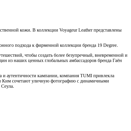
твенной кожи. В коллекции Voyageur Leather представлены
онного подхода к фирменной коллекции бренда 19 Degree.
тешествий, чтобы создать более безупречный, вневременной и
дин из наших ценных глобальных амбассадоров бренда Гаён
ва и аутентичности кампании, компания TUMI привлекла
н и Ким сочетают уличную фотографию с динамичными
у Сеула.