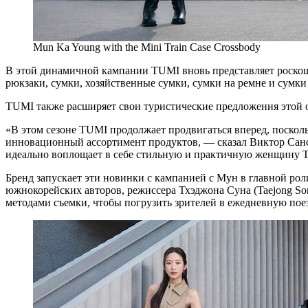
Mun Ka Young with the Mini Train Case Crossbody
В этой динамичной кампании TUMI вновь представляет роскош
рюкзаки, сумки, хозяйственные сумки, сумки на ремне и сумки 
TUMI также расширяет свои туристические предложения этой 
«В этом сезоне TUMI продолжает продвигаться вперед, поскол
инновационный ассортимент продуктов, — сказал Виктор Санс
идеально воплощает в себе стильную и практичную женщину 
Бренд запускает эти новинки с кампанией с Мун в главной ро
южнокорейских авторов, режиссера Тхэджона Суна (Taejong S
методами съемки, чтобы погрузить зрителей в ежедневную пое