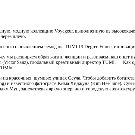
ную, модную коллекцию Voyageur, выполненную из высококачес
через плечо.
осенью с появлением чемодана TUMI 19 Degree Frame, инноваци
ьку мы расширяем образ жизни женщин и развиваем наш опыт пу
 (Victor Sanz), глобальный креативный директор TUMI. — Как о
TUMI».
ли на красочных, шумных улицах Сеула. Чтобы добавить богатст
ong) и известного фотографа Кима Хиджуна (Kim Hee June). Су
здку Мун, запечатлевая яркую энергию и городскую архитектур