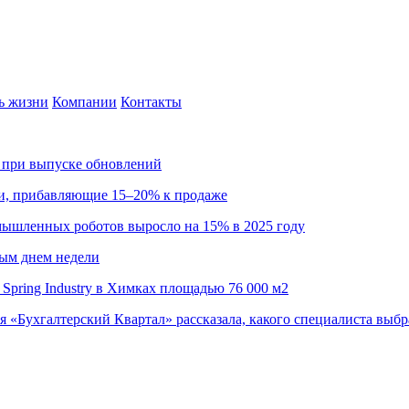
ь жизни
Компании
Контакты
са при выпуске обновлений
ии, прибавляющие 15–20% к продаже
омышленных роботов выросло на 15% в 2025 году
ным днем недели
Spring Industry в Химках площадью 76 000 м2
я «Бухгалтерский Квартал» рассказала, какого специалиста выбр