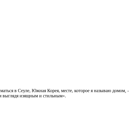
иматься в Сеуле, Южная Корея, месте, которое я называю домом
,
—
том выглядя изящным и стильным».