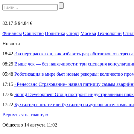
82.17 $
94.84 €
Финансы
Общество
Политика
Спорт
Москва
Технологии
Стил
Новости
18:42
Эксперт рассказал, как избавить разработчиков от стрес
08:25
Выше чек — без навязчивости: три сценария консультац
05:48
Роботизация в мире бьет новые рекорды: количество пр
17:15
«Ренессанс Страхование» назвал пятницу самым аварий
17:06
Spring Development Group построит индустриальный парк 
17:22
Бухгалтер в штате или бухгалтер на аутсорсинге: компани
Вернуться на главную
Общество
14 августа 11:02