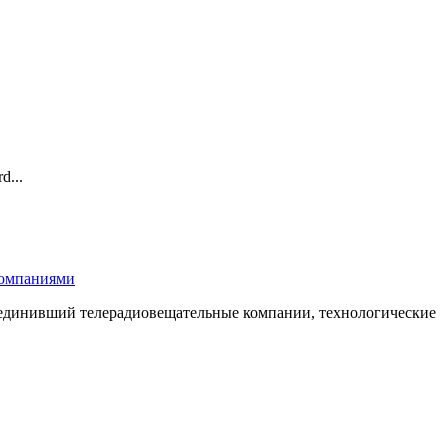
d...
компаниями
бъединивший телерадиовещательные компании, технологические