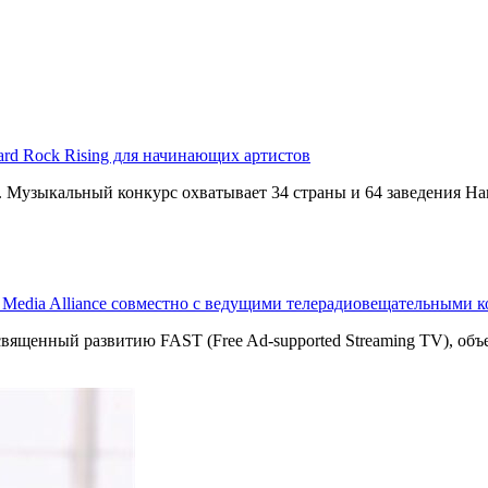
ard Rock Rising для начинающих артистов
g. Музыкальный конкурс охватывает 34 страны и 64 заведения Har
T Media Alliance совместно с ведущими телерадиовещательными 
священный развитию FAST (Free Ad-supported Streaming TV), о