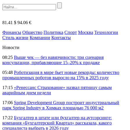
81.41 $
94.06 €
Финансы
Общество
Политика
Спорт
Москва
Технологии
Стиль жизни
Компании
Контакты
Новости
08:25
Выше чек — без навязчивости: три сценария
консультации, прибавляющие 15–20% к продаже
05:48
Роботизация в мире бьет новые рекорды: количество
промышленных роботов выросло на 15% в 2025 году
17:15
«Ренессанс Страхование» назвал пятницу самым
аварийным днем недели
17:06
Spring Development Group построит индустриальный
парк Spring Industry в Химках площадью 76 000 м2
17:22
Бухгалтер в штате или бухгалтер на аутсорсинге:
компания «Бухгалтерский Квартал» рассказала, какого
специалиста выбрать в 2026 году