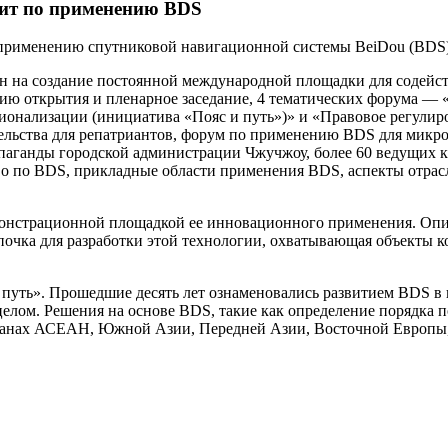
ит по применению BDS
применению спутниковой навигационной системы BeiDou (BDS)
 на создание постоянной международной площадки для содейст
ию открытия и пленарное заседание, 4 тематических форума 
ионализации (инициатива «Пояс и путь»)» и «Правовое регули
льства для репатриантов, форум по применению BDS для микро
аганды городской администрации Чжучжоу, более 60 ведущих к
во по BDS, прикладные области применения BDS, аспекты отра
онстрационной площадкой ее инновационного применения. Опи
почка для разработки этой технологии, охватывающая объекты 
и путь». Прошедшие десять лет ознаменовались развитием BDS в
 целом. Решения на основе BDS, такие как определение порядка 
ранах АСЕАН, Южной Азии, Передней Азии, Восточной Европы, 