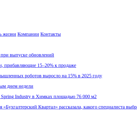
ь жизни
Компании
Контакты
са при выпуске обновлений
ии, прибавляющие 15–20% к продаже
омышленных роботов выросло на 15% в 2025 году
ным днем недели
Spring Industry в Химках площадью 76 000 м2
я «Бухгалтерский Квартал» рассказала, какого специалиста выбр