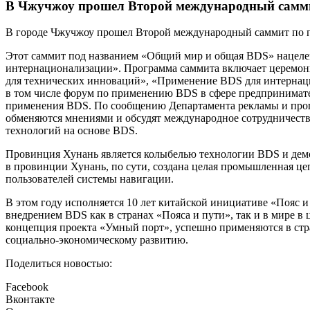
В Чжучжоу
прошел Второй международный самм
В городе Чжучжоу прошел Второй международный саммит по 
Этот саммит под названием «Общий мир и общая BDS» нацелен
интернационализации». Программа саммита включает церемон
для технических инноваций», «Применение BDS для интернац
в том числе форум по применению BDS в сфере предпринимате
применения BDS. По сообщению Департамента рекламы и проп
обменяются мнениями и обсудят международное сотрудничест
технологий на основе BDS.
Провинция Хунань является колыбелью технологии BDS и дем
в провинции Хунань, по сути, создана целая промышленная це
пользователей системы навигации.
В этом году исполняется 10 лет китайской инициативе «Пояс 
внедрением BDS как в странах «Пояса и пути», так и в мире в
концепция проекта «Умный порт», успешно применяются в ст
социально-экономическому развитию.
Поделиться новостью:
Facebook
Вконтакте