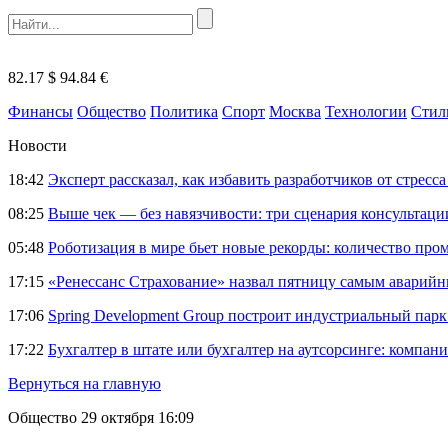
82.17 $
94.84 €
Финансы
Общество
Политика
Спорт
Москва
Технологии
Стил
Новости
18:42
Эксперт рассказал, как избавить разработчиков от стрес
08:25
Выше чек — без навязчивости: три сценария консультац
05:48
Роботизация в мире бьет новые рекорды: количество пр
17:15
«Ренессанс Страхование» назвал пятницу самым аварий
17:06
Spring Development Group построит индустриальный парк 
17:22
Бухгалтер в штате или бухгалтер на аутсорсинге: компани
Вернуться на главную
Общество
29 октября 16:09