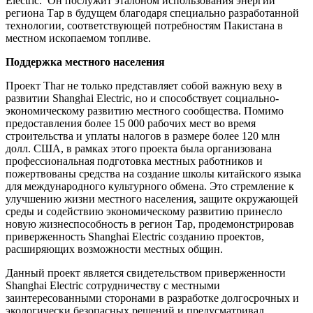
Electric. Он послужит эталоном использования энергии
региона Тар в будущем благодаря специально разработанной
технологии, соответствующей потребностям Пакистана в
местном ископаемом топливе.
Поддержка местного населения
Проект Thar не только представляет собой важную веху в
развитии Shanghai Electric, но и способствует социально-
экономическому развитию местного сообщества. Помимо
предоставления более 15 000 рабочих мест во время
строительства и уплаты налогов в размере более 120 млн
долл. США, в рамках этого проекта была организована
профессиональная подготовка местных работников и
пожертвованы средства на создание школы китайского языка
для международного культурного обмена. Это стремление к
улучшению жизни местного населения, защите окружающей
среды и содействию экономическому развитию принесло
новую жизнеспособность в регион Тар, продемонстрировав
приверженность Shanghai Electric созданию проектов,
расширяющих возможности местных общин.
Данный проект является свидетельством приверженности
Shanghai Electric сотрудничеству с местными
заинтересованными сторонами в разработке долгосрочных и
экологически безопасных решений и предусматривал