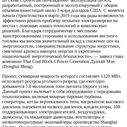
по схеме строительство-владение- эксплуатация (BOO),
разработанный, построенный и эксплуатируемый с общим
объемом инвестиций около 3 млрд долларов США. С момента
начала строительства в марте 2019 года мы рады возможности
эффективно решить проблему нехватки электроэнергии на
местах с помощью наших технологий и комплексных
решений. Благодаря сотрудничеству с местными
заинтересованными сторонами и использованию местного
топлива мы вносим значительный вклад в снижение цен на
энергоносители, совершенствование структуры энергетики,
смягчение кризиса импорта энергии и укрепление
национальной энергетической безопасности», — заявил глава
компании Thar Coal Block-I Power Generation Дунхай Мэн
(Donghai Meng).
Проект, суммарная мощность которого составляет 1320 МВт,
использует ресурсы угольного разреза, где ежегодно
добывается 7,8 миллионов тонн лигнита (бурого угля).
Данный проект включает в себя оборудование с передовыми
технологиями, включая мощные паровые турбины,
генераторы, котлы вертикального типа, нагреватели высокого
давления, нагреватели низкого давления, конденсаторы, 108
поддерживающих электродвигателей, воздуходувки,
дымососы, охлаждающие дымоходы, вентиляторы и
низкотемпературные экономайзеры производства Shanghai