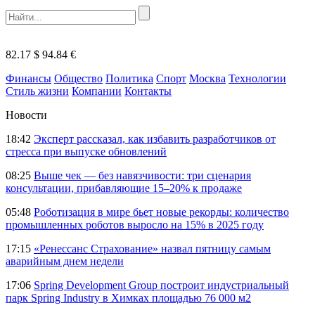
82.17 $
94.84 €
Финансы
Общество
Политика
Спорт
Москва
Технологии
Стиль жизни
Компании
Контакты
Новости
18:42
Эксперт рассказал, как избавить разработчиков от
стресса при выпуске обновлений
08:25
Выше чек — без навязчивости: три сценария
консультации, прибавляющие 15–20% к продаже
05:48
Роботизация в мире бьет новые рекорды: количество
промышленных роботов выросло на 15% в 2025 году
17:15
«Ренессанс Страхование» назвал пятницу самым
аварийным днем недели
17:06
Spring Development Group построит индустриальный
парк Spring Industry в Химках площадью 76 000 м2