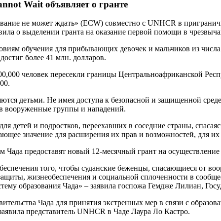
nnot Wait объявляет о гранте
вание не может ждать» (ECW) совместно с UNHCR в приграничн
а о выделении гранта на оказание первой помощи в чрезвычайн
ловиям обучения для прибывающих девочек и мальчиков из числ
остиг более 41 млн. долларов.
 200,000 человек пересекли границы Центральноафриканской Ре
00.
тся детьми. Не имея доступа к безопасной и защищенной среде
и в вооруженные группы и нападений.
ля детей и подростков, переехавших в соседние страны, спасаяс
ающее значение для расширения их прав и возможностей, для их
м Чада предоставят новый 12-месячный грант на осуществлени
обеспечения того, чтобы суданские беженцы, спасающиеся от в
 защиты, жизнеобеспечения и социальной сплоченности в сообще
истему образования Чада» – заявила госпожа Гемдже Лилиан, Го
тельства Чада для принятия экстренных мер в связи с образова
 заявила представитель UNHCR в Чаде Лаура Ло Кастро.