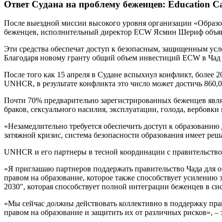
Ответ Судана на проблему беженцев: Education Ca
После выездной миссии высокого уровня организации «Образо
беженцев, исполнительный директор ECW Ясмин Шериф объявил
Эти средства обеспечат доступ к безопасным, защищенным ус
Благодаря новому гранту общий объем инвестиций ECW в Чад д
После того как 15 апреля в Судане вспыхнул конфликт, более
UNHCR, в результате конфликта это число может достичь 860,0
Почти 70% предварительно зарегистрированных беженцев являю
браков, сексуального насилия, эксплуатации, голода, вербовк
«Незамедлительно требуется обеспечить доступ к образованию д
затяжной кризис, система безопасности образования имеет реш
UNHCR и его партнеры в тесной координации с правительство
«Я приглашаю партнеров поддержать правительство Чада для 
правом на образование, которое также способствует усилению
2030″, которая способствует полной интеграции беженцев в с
«Мы сейчас должны действовать коллективно в поддержку прави
правом на образование и защитить их от различных рисков», –