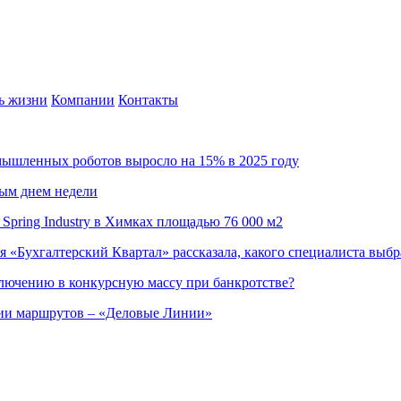
ь жизни
Компании
Контакты
омышленных роботов выросло на 15% в 2025 году
ным днем недели
Spring Industry в Химках площадью 76 000 м2
я «Бухгалтерский Квартал» рассказала, какого специалиста выбр
ючению в конкурсную массу при банкротстве?
ции маршрутов – «Деловые Линии»