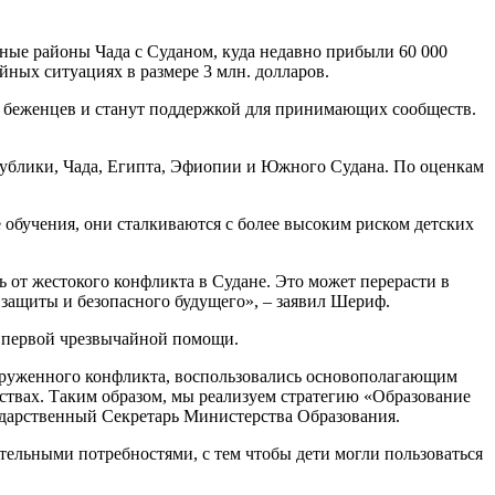
ые районы Чада с Суданом, куда недавно прибыли 60 000
ых ситуациях в размере 3 млн. долларов.
а беженцев и станут поддержкой для принимающих сообществ.
спублики, Чада, Египта, Эфиопии и Южного Судана. По оценкам
 обучения, они сталкиваются с более высоким риском детских
ь от жестокого конфликта в Судане. Это может перерасти в
 защиты и безопасного будущего», – заявил Шериф.
е первой чрезвычайной помощи.
ооруженного конфликта, воспользовались основополагающим
ствах. Таким образом, мы реализуем стратегию «Образование
сударственный Секретарь Министерства Образования.
тельными потребностями, с тем чтобы дети могли пользоваться