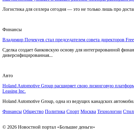
Логистика для селлера сегодня — это не только лишь про достав
Финансы
Владимир Почекуев стал председателем совета директоров Fre
Сделка создает банковскую основу для интегрированной фина
диверсифицированная...
Авто
Holand Automotive Group расширяет свою лизинговую платформ
Leasing Inc.
Holand Automotive Group, одна из ведущих канадских автомобил
Финансы
Общество
Политика
Спорт
Москва
Технологии
Стил
© 2026 Новостной портал «Большие деньги»