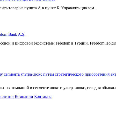
ить товар из пункта А в пункт Б. Управлять циклом...
edom Bank A.Ş.
нсовой и цифровой экосистемы Freedom в Турции. Freedom Hol
у сегмента ультра-люкс путем стратегического приобретения ак
ьных компаний в сегменте люкс и ультра-люкс, сегодня объявила 
ь жизни
Компании
Контакты