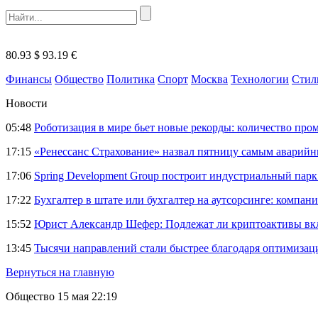
80.93 $
93.19 €
Финансы
Общество
Политика
Спорт
Москва
Технологии
Стил
Новости
05:48
Роботизация в мире бьет новые рекорды: количество пр
17:15
«Ренессанс Страхование» назвал пятницу самым аварий
17:06
Spring Development Group построит индустриальный парк 
17:22
Бухгалтер в штате или бухгалтер на аутсорсинге: компани
15:52
Юрист Александр Шефер: Подлежат ли криптоактивы вкл
13:45
Тысячи направлений стали быстрее благодаря оптимиза
Вернуться на главную
Общество
15 мая 22:19