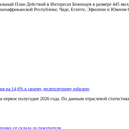
альный План Действий в Интересах Беженцев в размере 445 ми
льноафриканской Республике, Чаде, Египте, Эфиопии и Южном 
ия на 14,6% к своему десятилетнему юбилею
а первое полугодие 2026 года. По данным отраслевой статистик
епочку от склада до покупателя