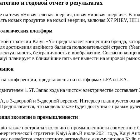
атегию и годовой отчет о результатах
e на тему «Новая зеленая энергия, новая мировая энергия». В хо
пять новых продуктов на новой энергии, включая X7 PHEV, HH1
нологических платформ
ой стратегии Kaiyi. «Y» представляет концепцию бренда, котора
ля достижения двойного баланса пользовательской страсти (Year
ллектуальность, безграничность и воображение. Согласно концеп
Kaiyi планирует в ближайшие пять лет вывести на мировой рынок
 рынок
 на конференции, представлены на платформах i-FA и i-EA.
ателем 1.5T. Запас хода на чистом электричестве составляет 26
A, в 3-дверной и 5-дверной версиях. Интерьер планируется осн
едполагается, что модель также будет доступна с правым рулем.
оения экологии в промышленности
uto также построила экологию в промышленности совместно с 
ергетической стратегии Kaiyi Auto.В июле 2021 года, Kaiyi Aut
х как разработка комплектного автомобиля, аккумуляторов Kylin