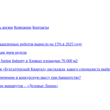
ь жизни
Компании
Контакты
омышленных роботов выросло на 15% в 2025 году
ным днем недели
Spring Industry в Химках площадью 76 000 м2
я «Бухгалтерский Квартал» рассказала, какого специалиста выбр
ючению в конкурсную массу при банкротстве?
ции маршрутов – «Деловые Линии»