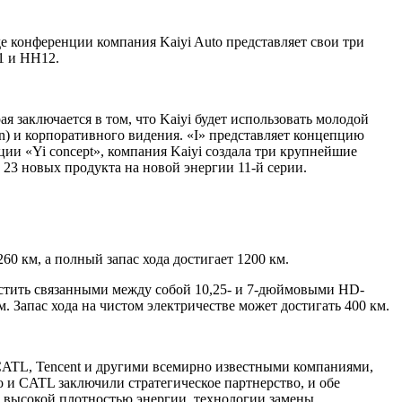
де конференции компания Kaiyi Auto представляет свои три
1 и HH12.
я заключается в том, что Kaiyi будет использовать молодой
n) и корпоративного видения. «I» представляет концепцию
ции «Yi concept», компания Kaiyi создала три крупнейшие
 23 новых продукта на новой энергии 11-й серии.
0 км, а полный запас хода достигает 1200 км.
астить связанными между собой 10,25- и 7-дюймовыми HD-
 Запас хода на чистом электричестве может достигать 400 км.
CATL, Tencent и другими всемирно известными компаниями,
o и CATL заключили стратегическое партнерство, и обе
 с высокой плотностью энергии, технологии замены