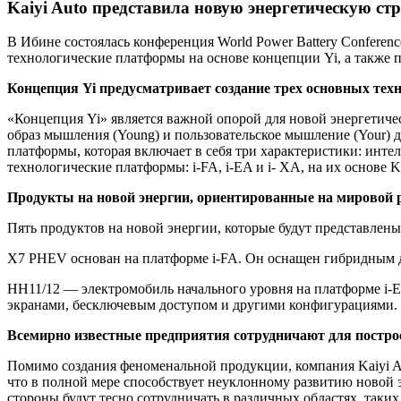
Kaiyi Auto
представила новую энергетическую стр
В Ибине состоялась конференция World Power Battery Conferenc
технологические платформы на основе концепции Yi, а также 
Концепция Yi предусматривает создание трех основных тех
«Концепция Yi» является важной опорой для новой энергетическ
образ мышления (Young) и пользовательское мышление (Your) д
платформы, которая включает в себя три характеристики: инте
технологические платформы: i-FA, i-EA и i- XA, на их основе 
Продукты на новой энергии, ориентированные на мировой
Пять продуктов на новой энергии, которые будут представлены
X7 PHEV основан на платформе i-FA. Он оснащен гибридным двиг
HH11/12 — электромобиль начального уровня на платформе i-E
экранами, бесключевым доступом и другими конфигурациями. Пр
Всемирно известные предприятия сотрудничают для постр
Помимо создания феноменальной продукции, компания Kaiyi A
что в полной мере способствует неуклонному развитию новой эн
стороны будут тесно сотрудничать в различных областях, таки