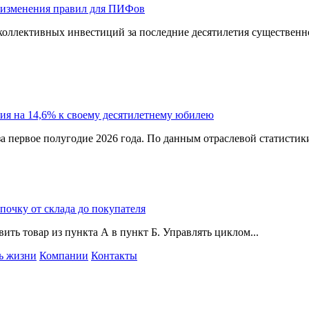
 изменения правил для ПИФов
оллективных инвестиций за последние десятилетия существенно
ия на 14,6% к своему десятилетнему юбилею
а первое полугодие 2026 года. По данным отраслевой статистик
епочку от склада до покупателя
ить товар из пункта А в пункт Б. Управлять циклом...
ь жизни
Компании
Контакты