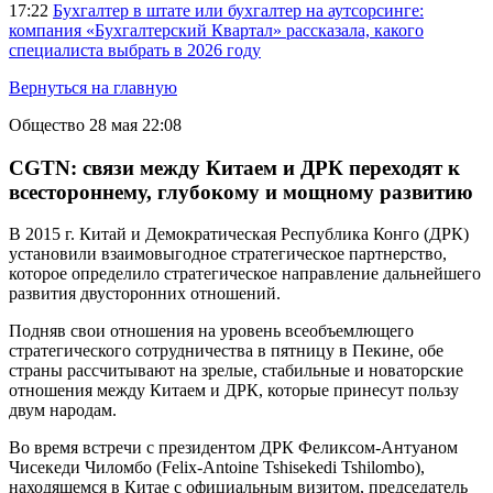
17:22
Бухгалтер в штате или бухгалтер на аутсорсинге:
компания «Бухгалтерский Квартал» рассказала, какого
специалиста выбрать в 2026 году
Вернуться на главную
Общество
28 мая 22:08
CGTN: связи между Китаем и ДРК переходят к
всестороннему, глубокому и мощному развитию
В 2015 г. Китай и Демократическая Республика Конго (ДРК)
установили взаимовыгодное стратегическое партнерство,
которое определило стратегическое направление дальнейшего
развития двусторонних отношений.
Подняв свои отношения на уровень всеобъемлющего
стратегического сотрудничества в пятницу в Пекине, обе
страны рассчитывают на зрелые, стабильные и новаторские
отношения между Китаем и ДРК, которые принесут пользу
двум народам.
Во время встречи с президентом ДРК Феликсом-Антуаном
Чисекеди Чиломбо (Felix-Antoine Tshisekedi Tshilombo),
находящемся в Китае с официальным визитом, председатель