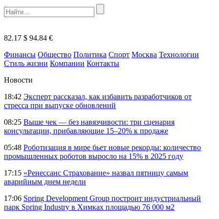
82.17 $
94.84 €
Финансы
Общество
Политика
Спорт
Москва
Технологии
Стиль жизни
Компании
Контакты
Новости
18:42
Эксперт рассказал, как избавить разработчиков от
стресса при выпуске обновлений
08:25
Выше чек — без навязчивости: три сценария
консультации, прибавляющие 15–20% к продаже
05:48
Роботизация в мире бьет новые рекорды: количество
промышленных роботов выросло на 15% в 2025 году
17:15
«Ренессанс Страхование» назвал пятницу самым
аварийным днем недели
17:06
Spring Development Group построит индустриальный
парк Spring Industry в Химках площадью 76 000 м2