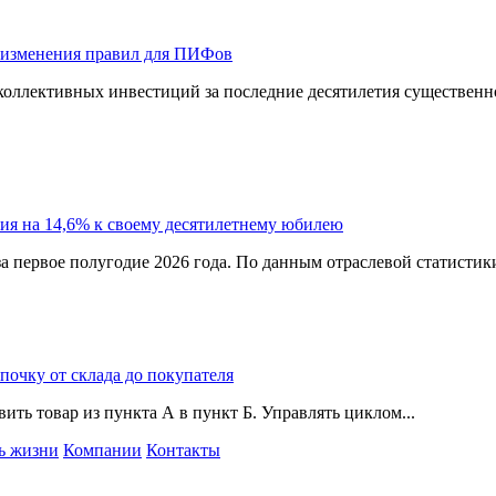
 изменения правил для ПИФов
оллективных инвестиций за последние десятилетия существенно
ия на 14,6% к своему десятилетнему юбилею
а первое полугодие 2026 года. По данным отраслевой статистик
епочку от склада до покупателя
ить товар из пункта А в пункт Б. Управлять циклом...
ь жизни
Компании
Контакты