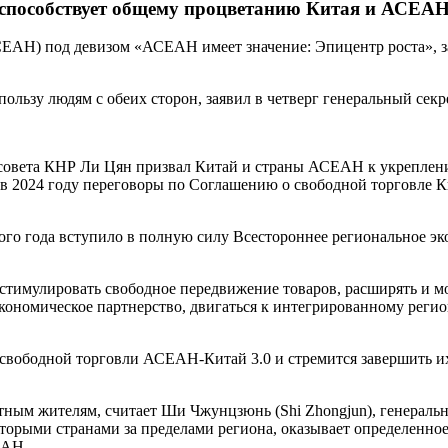
способствует общему процветанию Китая и АСЕА
АН) под девизом «АСЕАН имеет значение: Эпицентр роста», за
ользу людям с обеих сторон, заявил в четверг генеральный се
ссовета КНР Ли Цян призвал Китай и страны АСЕАН к укреплен
 в 2024 году переговоры по Соглашению о свободной торговле
того года вступило в полную силу Всестороннее региональное э
 стимулировать свободное передвижение товаров, расширять и 
кономическое партнерство, двигаться к интегрированному реги
вободной торговли АСЕАН-Китай 3.0 и стремится завершить их 
ым жителям, считает Ши Чжунцзюнь (Shi Zhongjun), генеральн
торыми странами за пределами региона, оказывает определенное
ЕАН.