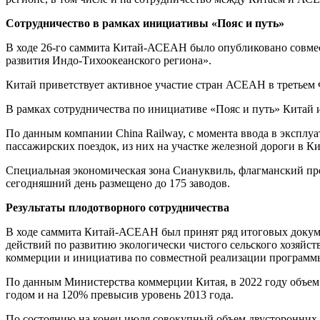
Сотрудничество в рамках инициативы «Пояс и путь»
В ходе 26-го саммита Китай-АСЕАН было опубликовано совме
развития Индо-Тихоокеанского региона».
Китай приветствует активное участие стран АСЕАН в третьем 
В рамках сотрудничества по инициативе «Пояс и путь» Китай
По данным компании China Railway, с момента ввода в эксплуа
пассажирских поездок, из них на участке железной дороги в Ки
Специальная экономическая зона Сиануквиль, флагманский пр
сегодняшний день размещено до 175 заводов.
Результаты плодотворного сотрудничества
В ходе саммита Китай-АСЕАН был принят ряд итоговых докуме
действий по развитию экологически чистого сельского хозяйс
коммерции и инициатива по совместной реализации программ
По данным Министерства коммерции Китая, в 2022 году объе
годом и на 120% превысив уровень 2013 года.
По состоянию на конец июля совокупный объем двусторонних 