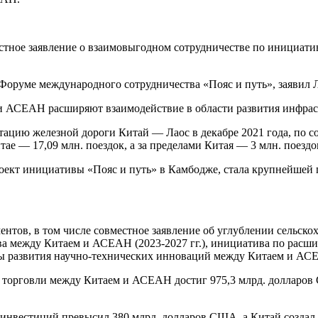
стное заявление о взаимовыгодном сотрудничестве по инициат
Форуме международного сотрудничества «Пояс и путь», заявил Л
 и АСЕАН расширяют взаимодействие в области развития инфрас
тацию железной дороги Китай — Лаос в декабре 2021 года, по с
тае — 17,09 млн. поездок, а за пределами Китая — 3 млн. поездо
оект инициативы «Пояс и путь» в Камбодже, стала крупнейшей
нтов, в том числе совместное заявление об углублении сельск
тва между Китаем и АСЕАН (2023-2027 гг.), инициатива по расш
ы развития научно-технических инноваций между Китаем и АС
м торговли между Китаем и АСЕАН достиг 975,3 млрд. долларо
инвестиций превысил 380 млрд. долларов США, а Китай создал