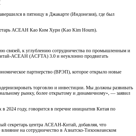
Н
вершился в пятницу в Джакарте (Индонезия), где был
кретарь АСЕАН Као Ким Хурн (Kao Kim Hourn).
ию связей, к углублению сотрудничества по промышленным и
 Китай-АСЕАН (ACFTA) 3.0 и неуклонно продвигать
кономическое партнерство (ВРЭП), которое открыло новые
модернизировать торговлю и инвестиции. Мы должны развивать
ональному рынку, более открытому и динамичному», — заявил
в 2024 году, говорится в перечне инициатив Китая по
ый секретарь центра АСЕАН-Китай, добавляя, что
 влияние на сотрудничество в Азиатско-Тихоокеанском