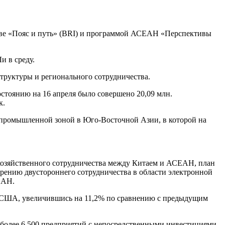
иве «Пояс и путь» (BRI) и программой АСЕАН «Перспективы
и в среду.
труктуры и регионального сотрудничества.
остоянию на 16 апреля было совершено 20,09 млн.
к.
 промышленной зоной в Юго-Восточной Азии, в которой на
охозяйственного сотрудничества между Китаем и АСЕАН, план
ирению двустороннего сотрудничества в области электронной
ЕАН.
в США, увеличившись на 11,2% по сравнению с предыдущим
 более 6 500 предприятий с непосредственными инвестициями