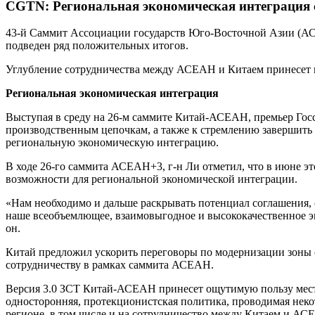
CGTN: Региональная экономическая интеграция 
43-й Саммит Ассоциации государств Юго-Восточной Азии (АСЕ
подведен ряд положительных итогов.
Углубление сотрудничества между АСЕАН и Китаем принесет п
Региональная экономическая интеграция
Выступая в среду на 26-м саммите Китай-АСЕАН, премьер Го
производственным цепочкам, а также к стремлению завершить
региональную экономическую интеграцию.
В ходе 26-го саммита АСЕАН+3, г-н Ли отметил, что в июне э
возможности для региональной экономической интеграции.
«Нам необходимо и дальше раскрывать потенциал соглашения,
наше всеобъемлющее, взаимовыгодное и высококачественное э
он.
Китай предложил ускорить переговоры по модернизации зоны с
сотрудничеству в рамках саммита АСЕАН.
Версия 3.0 ЗСТ Китай-АСЕАН принесет ощутимую пользу местн
односторонняя, протекционистская политика, проводимая неко
регионе, в том числе и на сотрудничество между Китаем и АС