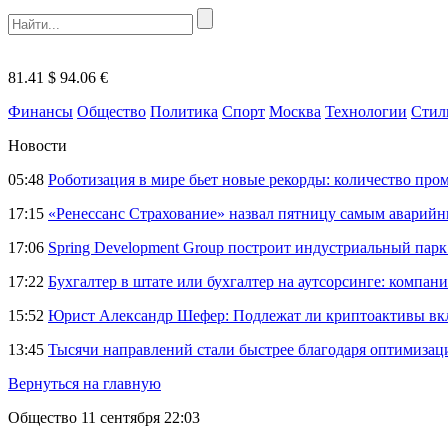
81.41 $
94.06 €
Финансы
Общество
Политика
Спорт
Москва
Технологии
Стил
Новости
05:48
Роботизация в мире бьет новые рекорды: количество пр
17:15
«Ренессанс Страхование» назвал пятницу самым аварий
17:06
Spring Development Group построит индустриальный парк 
17:22
Бухгалтер в штате или бухгалтер на аутсорсинге: компани
15:52
Юрист Александр Шефер: Подлежат ли криптоактивы вкл
13:45
Тысячи направлений стали быстрее благодаря оптимиза
Вернуться на главную
Общество
11 сентября 22:03