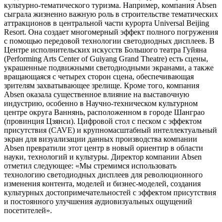
культурно-тематического туризма. Например, компания Absen
сыграла жизненно важную роль в строительстве тематических
аттракционов в центральной части курорта Universal Beijing
Resort. Она создает многомерный эффект полного погружения
с помощью передовой технологии светодиодных дисплеев. В
Центре исполнительских искусств Большого театра Гуйяна
(Performing Arts Center of Guiyang Grand Theatre) есть сцены,
украшенные подвижными светодиодными экранами, а также
вращающаяся с четырех сторон сцена, обеспечивающая
зрителям захватывающее зрелище. Кроме того, компания
Absen оказала существенное влияние на выставочную
индустрию, особенно в Научно-техническом культурном
центре округа Ваннянь, расположенном в городе Шанграо
(провинция Цзянси). Цифровой стол с песком с эффектом
присутствия (CAVE) и крупномасштабный интеллектуальный
экран для визуализации данных производства компании
Absen превратили этот центр в новый ориентир в области
науки, технологий и культуры. Директор компании Absen
отметил следующее: «Мы стремимся использовать
технологию светодиодных дисплеев для революционного
изменения контента, моделей и бизнес-моделей, создания
культурных достопримечательностей с эффектом присутствия
и постоянного улучшения аудиовизуальных ощущений
посетителей».