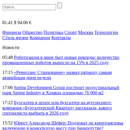
81.41 $
94.06 €
Финансы
Общество
Политика
Спорт
Москва
Технологии
Стиль жизни
Компании
Контакты
Новости
05:48
Роботизация в мире бьет новые рекорды: количество
промышленных роботов выросло на 15% в 2025 году
17:15
«Ренессанс Страхование» назвал пятницу самым
аварийным днем недели
17:06
Spring Development Group построит индустриальный
парк Spring Industry в Химках площадью 76 000 м2
17:22
Бухгалтер в штате или бухгалтер на аутсорсинге:
компания «Бухгалтерский Квартал» рассказала, какого
специалиста выбрать в 2026 году
15:52
Юрист Александр Шефер: Подлежат ли криптоактивы
включению в конкурсную массу при банкротстве?