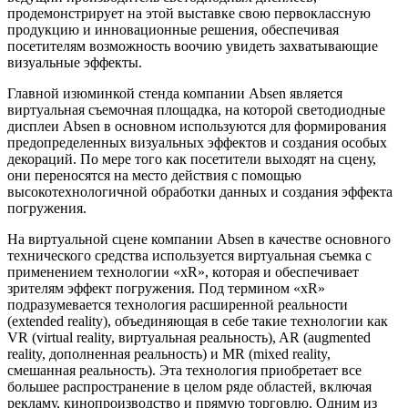
продемонстрирует на этой выставке свою первоклассную
продукцию и инновационные решения, обеспечивая
посетителям возможность воочию увидеть захватывающие
визуальные эффекты.
Главной изюминкой стенда компании Absen является
виртуальная съемочная площадка, на которой светодиодные
дисплеи Absen в основном используются для формирования
предопределенных визуальных эффектов и создания особых
декораций. По мере того как посетители выходят на сцену,
они переносятся на место действия с помощью
высокотехнологичной обработки данных и создания эффекта
погружения.
На виртуальной сцене компании Absen в качестве основного
технического средства используется виртуальная съемка с
применением технологии «xR», которая и обеспечивает
зрителям эффект погружения. Под термином «xR»
подразумевается технология расширенной реальности
(extended reality), объединяющая в себе такие технологии как
VR (virtual reality, виртуальная реальность), AR (augmented
reality, дополненная реальность) и MR (mixed reality,
смешанная реальность). Эта технология приобретает все
большее распространение в целом ряде областей, включая
рекламу, кинопроизводство и прямую торговлю. Одним из