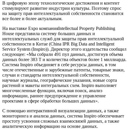
В цифровую эпоху технологические достижения и контент
стимулируют развитие индустрии культуры. Поэтому спрос
на защиту прав интеллектуальной собственности становится
все более и более актуальным.
На выставке Expo компанияIntellectual Property Publishing
House представила систему больших данных и
интеллектуальных служб для защиты прав интеллектуальной
собственности в Китае (China IPR Big Data and Intelligent
Service System (Inspiro)). Директор этого издательства сообщил
следующее: «Мы собрали 491 пул данных, достигнув объема
данных более 383 T и количества объектов более 1 миллиарда.
Система Inspiro объединяет в себе ресурсы данных, в том
числе отечественные и зарубежные патенты, товарные знаки,
случаи и стандарты интеллектуальной собственности,
научные журналы, географические указания, новые сорта
растений и макеты интегральных схем. Inspiro выполняет
многочисленные функции, включая поиск, анализ
информации, раннее предупреждение и управление
проектами в сфере обработки больших данных».
С помощью интерактивной визуализации данных, а также
мониторинга и анализа данных, система Inspiro обеспечивает
простоту усвоения сложных взаимосвязей данных, а также
аналитическую информацию на основе данных.