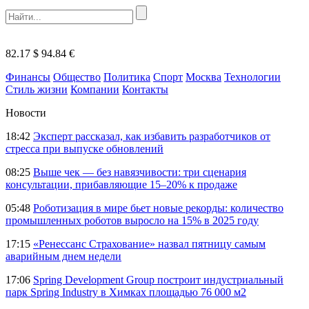
82.17 $
94.84 €
Финансы
Общество
Политика
Спорт
Москва
Технологии
Стиль жизни
Компании
Контакты
Новости
18:42
Эксперт рассказал, как избавить разработчиков от
стресса при выпуске обновлений
08:25
Выше чек — без навязчивости: три сценария
консультации, прибавляющие 15–20% к продаже
05:48
Роботизация в мире бьет новые рекорды: количество
промышленных роботов выросло на 15% в 2025 году
17:15
«Ренессанс Страхование» назвал пятницу самым
аварийным днем недели
17:06
Spring Development Group построит индустриальный
парк Spring Industry в Химках площадью 76 000 м2