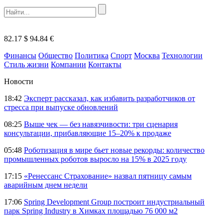
82.17 $
94.84 €
Финансы
Общество
Политика
Спорт
Москва
Технологии
Стиль жизни
Компании
Контакты
Новости
18:42
Эксперт рассказал, как избавить разработчиков от
стресса при выпуске обновлений
08:25
Выше чек — без навязчивости: три сценария
консультации, прибавляющие 15–20% к продаже
05:48
Роботизация в мире бьет новые рекорды: количество
промышленных роботов выросло на 15% в 2025 году
17:15
«Ренессанс Страхование» назвал пятницу самым
аварийным днем недели
17:06
Spring Development Group построит индустриальный
парк Spring Industry в Химках площадью 76 000 м2