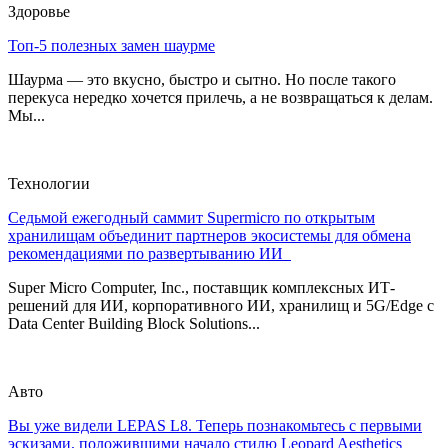
Здоровье
Топ-5 полезных замен шаурме
Шаурма — это вкусно, быстро и сытно. Но после такого
перекуса нередко хочется прилечь, а не возвращаться к делам.
Мы...
Технологии
Седьмой ежегодный саммит Supermicro по открытым
хранилищам объединит партнеров экосистемы для обмена
рекомендациями по развертыванию ИИ
Super Micro Computer, Inc., поставщик комплексных ИТ-
решений для ИИ, корпоративного ИИ, хранилищ и 5G/Edge с
Data Center Building Block Solutions...
Авто
Вы уже видели LEPAS L8. Теперь познакомьтесь с первыми
эскизами, положившими начало стилю Leopard Aesthetics