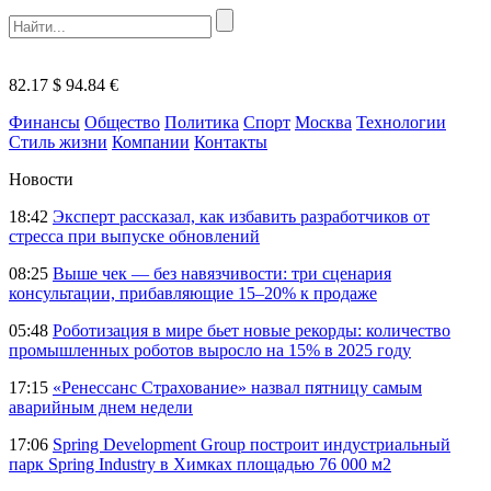
82.17 $
94.84 €
Финансы
Общество
Политика
Спорт
Москва
Технологии
Стиль жизни
Компании
Контакты
Новости
18:42
Эксперт рассказал, как избавить разработчиков от
стресса при выпуске обновлений
08:25
Выше чек — без навязчивости: три сценария
консультации, прибавляющие 15–20% к продаже
05:48
Роботизация в мире бьет новые рекорды: количество
промышленных роботов выросло на 15% в 2025 году
17:15
«Ренессанс Страхование» назвал пятницу самым
аварийным днем недели
17:06
Spring Development Group построит индустриальный
парк Spring Industry в Химках площадью 76 000 м2