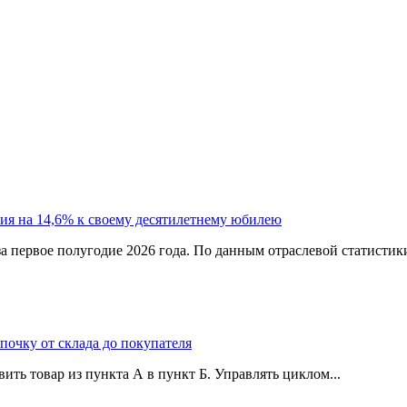
ия на 14,6% к своему десятилетнему юбилею
а первое полугодие 2026 года. По данным отраслевой статистик
епочку от склада до покупателя
ить товар из пункта А в пункт Б. Управлять циклом...