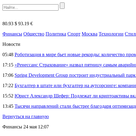
80.93 $
93.19 €
Финансы
Общество
Политика
Спорт
Москва
Технологии
Стил
Новости
05:48
Роботизация в мире бьет новые рекорды: количество пр
17:15
«Ренессанс Страхование» назвал пятницу самым аварий
17:06
Spring Development Group построит индустриальный парк 
17:22
Бухгалтер в штате или бухгалтер на аутсорсинге: компани
15:52
Юрист Александр Шефер: Подлежат ли криптоактивы вкл
13:45
Тысячи направлений стали быстрее благодаря оптимиза
Вернуться на главную
Финансы
24 мая 12:07