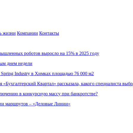
ь жизни
Компании
Контакты
омышленных роботов выросло на 15% в 2025 году
ным днем недели
Spring Industry в Химках площадью 76 000 м2
я «Бухгалтерский Квартал» рассказала, какого специалиста выбр
ючению в конкурсную массу при банкротстве?
ции маршрутов – «Деловые Линии»