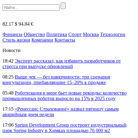
82.17 $
94.84 €
Финансы
Общество
Политика
Спорт
Москва
Технологии
Стиль жизни
Компании
Контакты
Новости
18:42
Эксперт рассказал, как избавить разработчиков от
стресса при выпуске обновлений
08:25
Выше чек — без навязчивости: три сценария
консультации, прибавляющие 15–20% к продаже
05:48
Роботизация в мире бьет новые рекорды: количество
промышленных роботов выросло на 15% в 2025 году
17:15
«Ренессанс Страхование» назвал пятницу самым
аварийным днем недели
17:06
Spring Development Group построит индустриальный
парк Spring Industry в Химках площадью 76 000 м2