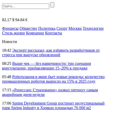
82.17 $
94.84 €
Финансы
Общество
Политика
Спорт
Москва
Технологии
Стиль жизни
Компании
Контакты
Новости
18:42
Эксперт рассказал, как избавить разработчиков от
стресса при выпуске обновлений
08:25
Выше чек — без навязчивости: три сценария
консультации, прибавляющие 15–20% к продаже
05:48
Роботизация в мире бьет новые рекорды: количество
промышленных роботов выросло на 15% в 2025 году
17:15
«Ренессанс Страхование» назвал пятницу самым
аварийным днем недели
17:06
Spring Development Group построит индустриальный
парк Spring Industry в Химках площадью 76 000 м2