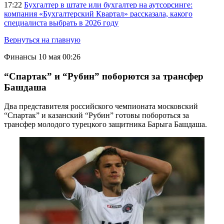
17:22
Бухгалтер в штате или бухгалтер на аутсорсинге:
компания «Бухгалтерский Квартал» рассказала, какого
специалиста выбрать в 2026 году
Вернуться на главную
Финансы
10 мая 00:26
“Спартак” и “Рубин” поборются за трансфер
Башдаша
Два представителя российского чемпионата московский
“Спартак” и казанский “Рубин” готовы побороться за
трансфер молодого турецкого защитника Барыга Башдаша.