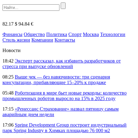
82.17 $
94.84 €
Финансы
Общество
Политика
Спорт
Москва
Технологии
Стиль жизни
Компании
Контакты
Новости
18:42
Эксперт рассказал, как избавить разработчиков от
стресса при выпуске обновлений
08:25
Выше чек — без навязчивости: три сценария
консультации, прибавляющие 15–20% к продаже
05:48
Роботизация в мире бьет новые рекорды: количество
промышленных роботов выросло на 15% в 2025 году
17:15
«Ренессанс Страхование» назвал пятницу самым
аварийным днем недели
17:06
Spring Development Group построит индустриальный
парк Spring Industry в Химках площадью 76 000 м2