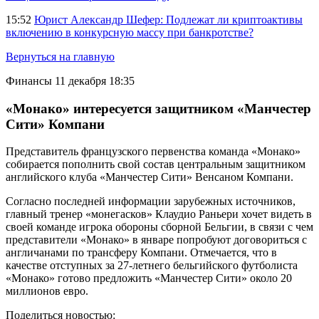
15:52
Юрист Александр Шефер: Подлежат ли криптоактивы
включению в конкурсную массу при банкротстве?
Вернуться на главную
Финансы
11 декабря 18:35
«Монако» интересуется защитником «Манчестер
Сити» Компани
Представитель французского первенства команда «Монако»
собирается пополнить свой состав центральным защитником
английского клуба «Манчестер Сити» Венсаном Компани.
Согласно последней информации зарубежных источников,
главный тренер «монегасков» Клаудио Раньери хочет видеть в
своей команде игрока обороны сборной Бельгии, в связи с чем
представители «Монако» в январе попробуют договориться с
англичанами по трансферу Компани. Отмечается, что в
качестве отступных за 27-летнего бельгийского футболиста
«Монако» готово предложить «Манчестер Сити» около 20
миллионов евро.
Поделиться новостью: