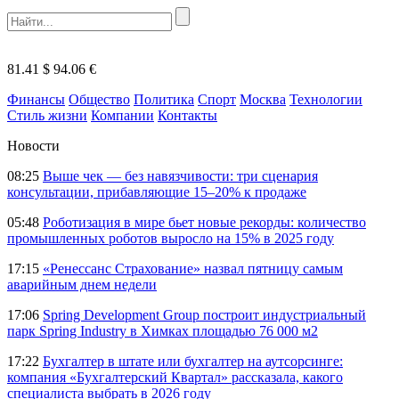
81.41 $
94.06 €
Финансы
Общество
Политика
Спорт
Москва
Технологии
Стиль жизни
Компании
Контакты
Новости
08:25
Выше чек — без навязчивости: три сценария
консультации, прибавляющие 15–20% к продаже
05:48
Роботизация в мире бьет новые рекорды: количество
промышленных роботов выросло на 15% в 2025 году
17:15
«Ренессанс Страхование» назвал пятницу самым
аварийным днем недели
17:06
Spring Development Group построит индустриальный
парк Spring Industry в Химках площадью 76 000 м2
17:22
Бухгалтер в штате или бухгалтер на аутсорсинге:
компания «Бухгалтерский Квартал» рассказала, какого
специалиста выбрать в 2026 году