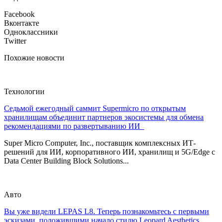
Facebook
Вконтакте
Одноклассники
Twitter
Похожие новости
Технологии
Седьмой ежегодный саммит Supermicro по открытым
хранилищам объединит партнеров экосистемы для обмена
рекомендациями по развертыванию ИИ
Super Micro Computer, Inc., поставщик комплексных ИТ-
решений для ИИ, корпоративного ИИ, хранилищ и 5G/Edge с
Data Center Building Block Solutions...
Авто
Вы уже видели LEPAS L8. Теперь познакомьтесь с первыми
эскизами, положившими начало стилю Leopard Aesthetics