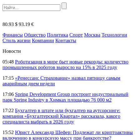
80.93 $
93.19 €
Финансы
Общество
Политика
Спорт
Москва
Технологии
Стиль жизни
Компании
Контакты
Новости
05:48
Роботизация в мире бьет новые рекорды: количество
промышленных роботов выросло на 15% в 2025 году
17:15
«Ренессанс Страхование» назвал пятницу самым
аварийным днем недели
17:06
Spring Development Group построит индустриальный
парк Spring Industry в Химках площадью 76 000 м2
17:22
Бухгалтер в штате или бухгалтер на аутсорсинге:
компания «Бухгалтерский Квартал» рассказала, какого
специалиста выбрать в 2026 году
15:52
Юрист Александр Шефер: Подлежат ли криптоактивы
включению в конкурсную массу при банкротстве?