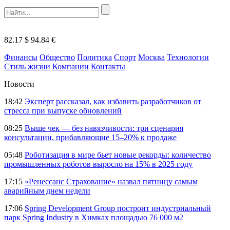
82.17 $
94.84 €
Финансы
Общество
Политика
Спорт
Москва
Технологии
Стиль жизни
Компании
Контакты
Новости
18:42
Эксперт рассказал, как избавить разработчиков от
стресса при выпуске обновлений
08:25
Выше чек — без навязчивости: три сценария
консультации, прибавляющие 15–20% к продаже
05:48
Роботизация в мире бьет новые рекорды: количество
промышленных роботов выросло на 15% в 2025 году
17:15
«Ренессанс Страхование» назвал пятницу самым
аварийным днем недели
17:06
Spring Development Group построит индустриальный
парк Spring Industry в Химках площадью 76 000 м2