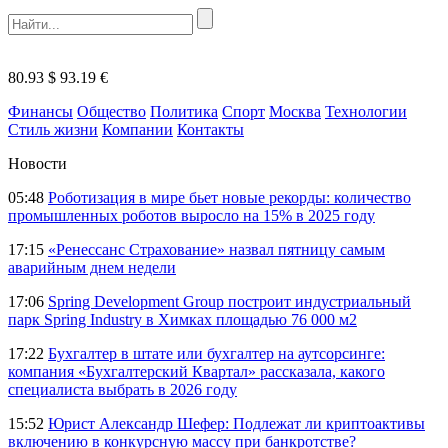
80.93 $
93.19 €
Финансы
Общество
Политика
Спорт
Москва
Технологии
Стиль жизни
Компании
Контакты
Новости
05:48
Роботизация в мире бьет новые рекорды: количество
промышленных роботов выросло на 15% в 2025 году
17:15
«Ренессанс Страхование» назвал пятницу самым
аварийным днем недели
17:06
Spring Development Group построит индустриальный
парк Spring Industry в Химках площадью 76 000 м2
17:22
Бухгалтер в штате или бухгалтер на аутсорсинге:
компания «Бухгалтерский Квартал» рассказала, какого
специалиста выбрать в 2026 году
15:52
Юрист Александр Шефер: Подлежат ли криптоактивы
включению в конкурсную массу при банкротстве?