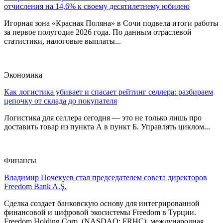
отчисления на 14,6% к своему десятилетнему юбилею
Игорная зона «Красная Поляна» в Сочи подвела итоги работы
за первое полугодие 2026 года. По данным отраслевой
статистики, налоговые выплаты...
Экономика
Как логистика убивает и спасает рейтинг селлера: разбираем
цепочку от склада до покупателя
Логистика для селлера сегодня — это не только лишь про
доставить товар из пункта А в пункт Б. Управлять циклом...
Финансы
Владимир Почекуев стал председателем совета директоров
Freedom Bank A.Ş.
Сделка создает банковскую основу для интегрированной
финансовой и цифровой экосистемы Freedom в Турции.
Freedom Holding Corp. (NASDAQ: FRHC), международная