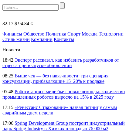
82.17 $
94.84 €
Финансы
Общество
Политика
Спорт
Москва
Технологии
Стиль жизни
Компании
Контакты
Новости
18:42
Эксперт рассказал, как избавить разработчиков от
стресса при выпуске обновлений
08:25
Выше чек — без навязчивости: три сценария
консультации, прибавляющие 15–20% к продаже
05:48
Роботизация в мире бьет новые рекорды: количество
промышленных роботов выросло на 15% в 2025 году
17:15
«Ренессанс Страхование» назвал пятницу самым
аварийным днем недели
17:06
Spring Development Group построит индустриальный
парк Spring Industry в Химках площадью 76 000 м2