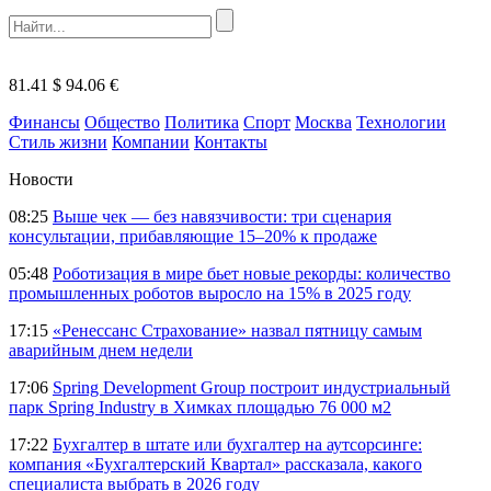
81.41 $
94.06 €
Финансы
Общество
Политика
Спорт
Москва
Технологии
Стиль жизни
Компании
Контакты
Новости
08:25
Выше чек — без навязчивости: три сценария
консультации, прибавляющие 15–20% к продаже
05:48
Роботизация в мире бьет новые рекорды: количество
промышленных роботов выросло на 15% в 2025 году
17:15
«Ренессанс Страхование» назвал пятницу самым
аварийным днем недели
17:06
Spring Development Group построит индустриальный
парк Spring Industry в Химках площадью 76 000 м2
17:22
Бухгалтер в штате или бухгалтер на аутсорсинге:
компания «Бухгалтерский Квартал» рассказала, какого
специалиста выбрать в 2026 году