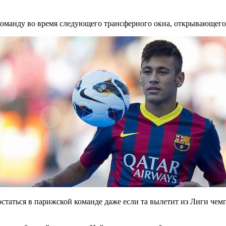
оманду во время следующего трансферного окна, открывающегос
статься в парижской команде даже если та вылетит из Лиги чем