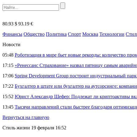
80.93 $
93.19 €
Финансы
Общество
Политика
Спорт
Москва
Технологии
Стил
Новости
05:48
Роботизация в мире бьет новые рекорды: количество пр
17:15
«Ренессанс Страхование» назвал пятницу самым аварий
17:06
Spring Development Group построит индустриальный парк 
17:22
Бухгалтер в штате или бухгалтер на аутсорсинге: компани
15:52
Юрист Александр Шефер: Подлежат ли криптоактивы вкл
13:45
Тысячи направлений стали быстрее благодаря оптимиза
Вернуться на главную
Стиль жизни
19 февраля 16:52