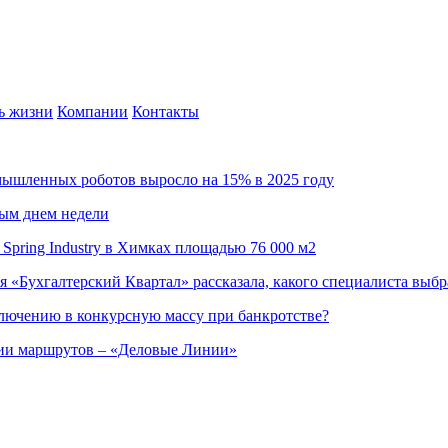
ь жизни
Компании
Контакты
омышленных роботов выросло на 15% в 2025 году
ным днем недели
Spring Industry в Химках площадью 76 000 м2
я «Бухгалтерский Квартал» рассказала, какого специалиста выбр
ючению в конкурсную массу при банкротстве?
ции маршрутов – «Деловые Линии»