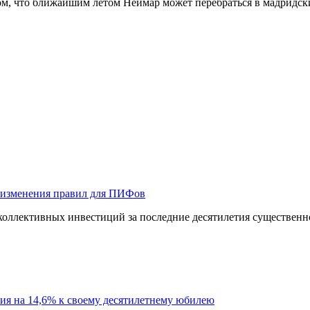
ом, что ближайшим летом Неймар может перебраться в мадридски
 изменения правил для ПИФов
оллективных инвестиций за последние десятилетия существенно
ия на 14,6% к своему десятилетнему юбилею