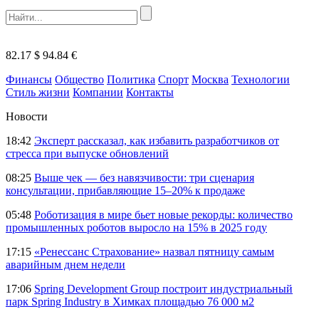
82.17 $
94.84 €
Финансы
Общество
Политика
Спорт
Москва
Технологии
Стиль жизни
Компании
Контакты
Новости
18:42
Эксперт рассказал, как избавить разработчиков от
стресса при выпуске обновлений
08:25
Выше чек — без навязчивости: три сценария
консультации, прибавляющие 15–20% к продаже
05:48
Роботизация в мире бьет новые рекорды: количество
промышленных роботов выросло на 15% в 2025 году
17:15
«Ренессанс Страхование» назвал пятницу самым
аварийным днем недели
17:06
Spring Development Group построит индустриальный
парк Spring Industry в Химках площадью 76 000 м2