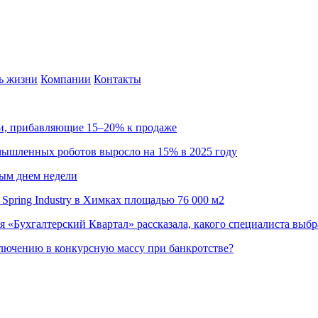
ь жизни
Компании
Контакты
ии, прибавляющие 15–20% к продаже
омышленных роботов выросло на 15% в 2025 году
ным днем недели
Spring Industry в Химках площадью 76 000 м2
я «Бухгалтерский Квартал» рассказала, какого специалиста выбр
ючению в конкурсную массу при банкротстве?