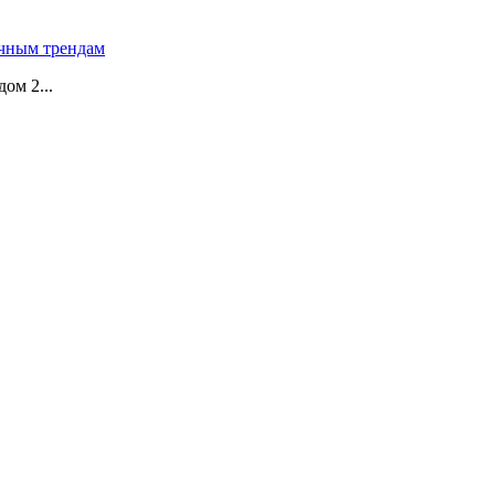
чным трендам
ом 2...