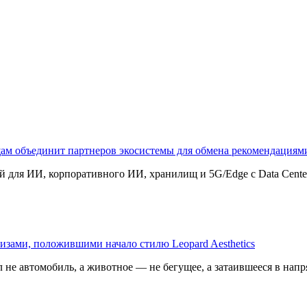
щам объединит партнеров экосистемы для обмена рекомендаци
 для ИИ, корпоративного ИИ, хранилищ и 5G/Edge с Data Center B
изами, положившими начало стилю Leopard Aesthetics
 не автомобиль, а животное — не бегущее, а затаившееся в напр