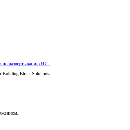
ями по развертыванию ИИ
uilding Block Solutions...
яженном...