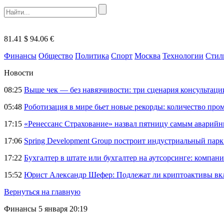
81.41 $
94.06 €
Финансы
Общество
Политика
Спорт
Москва
Технологии
Стил
Новости
08:25
Выше чек — без навязчивости: три сценария консультац
05:48
Роботизация в мире бьет новые рекорды: количество пр
17:15
«Ренессанс Страхование» назвал пятницу самым аварий
17:06
Spring Development Group построит индустриальный парк 
17:22
Бухгалтер в штате или бухгалтер на аутсорсинге: компани
15:52
Юрист Александр Шефер: Подлежат ли криптоактивы вкл
Вернуться на главную
Финансы
5 января 20:19