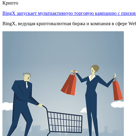
Крипто
BingX запускает мультиактивную торговую кампанию с приз
BingX, ведущая криптовалютная биржа и компания в сфере Web