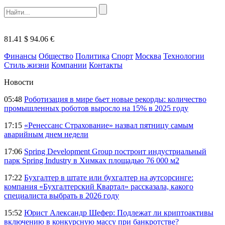
81.41 $
94.06 €
Финансы
Общество
Политика
Спорт
Москва
Технологии
Стиль жизни
Компании
Контакты
Новости
05:48
Роботизация в мире бьет новые рекорды: количество
промышленных роботов выросло на 15% в 2025 году
17:15
«Ренессанс Страхование» назвал пятницу самым
аварийным днем недели
17:06
Spring Development Group построит индустриальный
парк Spring Industry в Химках площадью 76 000 м2
17:22
Бухгалтер в штате или бухгалтер на аутсорсинге:
компания «Бухгалтерский Квартал» рассказала, какого
специалиста выбрать в 2026 году
15:52
Юрист Александр Шефер: Подлежат ли криптоактивы
включению в конкурсную массу при банкротстве?