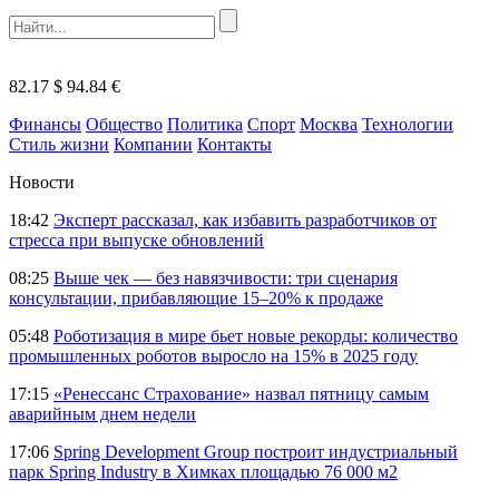
82.17 $
94.84 €
Финансы
Общество
Политика
Спорт
Москва
Технологии
Стиль жизни
Компании
Контакты
Новости
18:42
Эксперт рассказал, как избавить разработчиков от
стресса при выпуске обновлений
08:25
Выше чек — без навязчивости: три сценария
консультации, прибавляющие 15–20% к продаже
05:48
Роботизация в мире бьет новые рекорды: количество
промышленных роботов выросло на 15% в 2025 году
17:15
«Ренессанс Страхование» назвал пятницу самым
аварийным днем недели
17:06
Spring Development Group построит индустриальный
парк Spring Industry в Химках площадью 76 000 м2