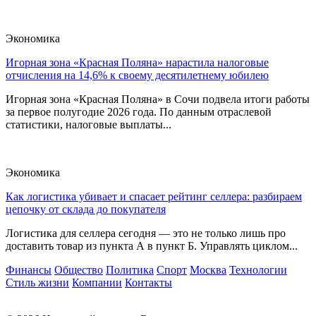
Экономика
Игорная зона «Красная Поляна» нарастила налоговые
отчисления на 14,6% к своему десятилетнему юбилею
Игорная зона «Красная Поляна» в Сочи подвела итоги работы
за первое полугодие 2026 года. По данным отраслевой
статистики, налоговые выплаты...
Экономика
Как логистика убивает и спасает рейтинг селлера: разбираем
цепочку от склада до покупателя
Логистика для селлера сегодня — это не только лишь про
доставить товар из пункта А в пункт Б. Управлять циклом...
Финансы
Общество
Политика
Спорт
Москва
Технологии
Стиль жизни
Компании
Контакты