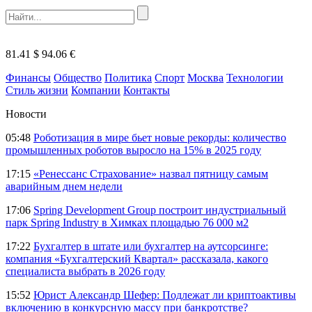
81.41 $
94.06 €
Финансы
Общество
Политика
Спорт
Москва
Технологии
Стиль жизни
Компании
Контакты
Новости
05:48
Роботизация в мире бьет новые рекорды: количество
промышленных роботов выросло на 15% в 2025 году
17:15
«Ренессанс Страхование» назвал пятницу самым
аварийным днем недели
17:06
Spring Development Group построит индустриальный
парк Spring Industry в Химках площадью 76 000 м2
17:22
Бухгалтер в штате или бухгалтер на аутсорсинге:
компания «Бухгалтерский Квартал» рассказала, какого
специалиста выбрать в 2026 году
15:52
Юрист Александр Шефер: Подлежат ли криптоактивы
включению в конкурсную массу при банкротстве?