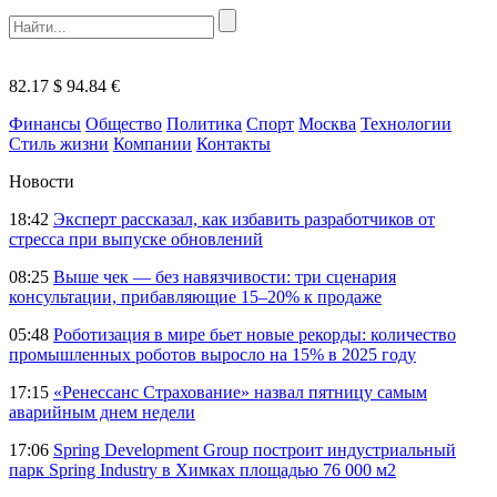
82.17 $
94.84 €
Финансы
Общество
Политика
Спорт
Москва
Технологии
Стиль жизни
Компании
Контакты
Новости
18:42
Эксперт рассказал, как избавить разработчиков от
стресса при выпуске обновлений
08:25
Выше чек — без навязчивости: три сценария
консультации, прибавляющие 15–20% к продаже
05:48
Роботизация в мире бьет новые рекорды: количество
промышленных роботов выросло на 15% в 2025 году
17:15
«Ренессанс Страхование» назвал пятницу самым
аварийным днем недели
17:06
Spring Development Group построит индустриальный
парк Spring Industry в Химках площадью 76 000 м2