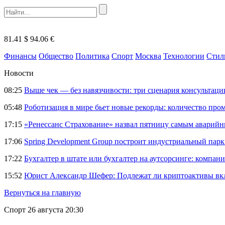
81.41 $
94.06 €
Финансы
Общество
Политика
Спорт
Москва
Технологии
Стил
Новости
08:25
Выше чек — без навязчивости: три сценария консультац
05:48
Роботизация в мире бьет новые рекорды: количество пр
17:15
«Ренессанс Страхование» назвал пятницу самым аварий
17:06
Spring Development Group построит индустриальный парк 
17:22
Бухгалтер в штате или бухгалтер на аутсорсинге: компани
15:52
Юрист Александр Шефер: Подлежат ли криптоактивы вкл
Вернуться на главную
Спорт
26 августа 20:30