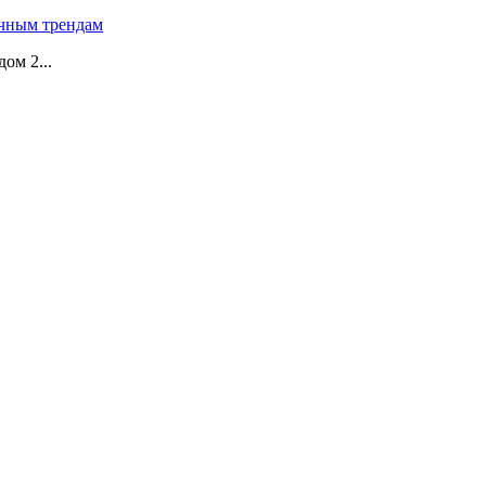
чным трендам
ом 2...