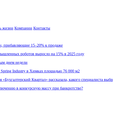
ь жизни
Компании
Контакты
ии, прибавляющие 15–20% к продаже
омышленных роботов выросло на 15% в 2025 году
ным днем недели
Spring Industry в Химках площадью 76 000 м2
я «Бухгалтерский Квартал» рассказала, какого специалиста выбр
ючению в конкурсную массу при банкротстве?