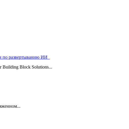
ями по развертыванию ИИ
uilding Block Solutions...
яженном...