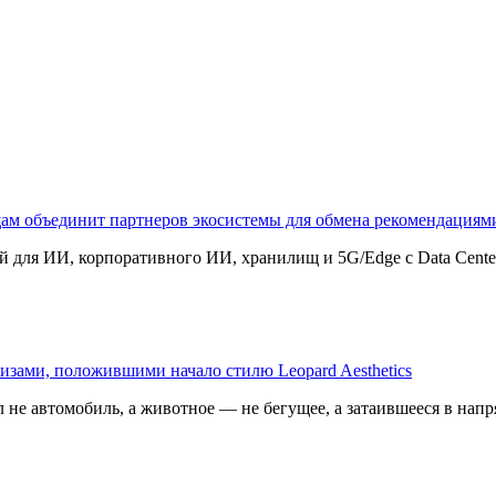
щам объединит партнеров экосистемы для обмена рекомендаци
 для ИИ, корпоративного ИИ, хранилищ и 5G/Edge с Data Center B
изами, положившими начало стилю Leopard Aesthetics
 не автомобиль, а животное — не бегущее, а затаившееся в напр