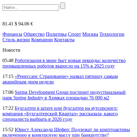
81.41 $
94.06 €
Финансы
Общество
Политика
Спорт
Москва
Технологии
Стиль жизни
Компании
Контакты
Новости
05:48
Роботизация в мире бьет новые рекорды: количество
промышленных роботов выросло на 15% в 2025 году
17:15
«Ренессанс Страхование» назвал пятницу самым
аварийным днем недели
17:06
Spring Development Group построит индустриальный
парк Spring Industry в Химках площадью 76 000 м2
17:22
Бухгалтер в штате или бухгалтер на аутсорсинге:
компания «Бухгалтерский Квартал» рассказала, какого
специалиста выбрать в 2026 году
15:52
Юрист Александр Шефер: Подлежат ли криптоактивы
включению в конкурсную массу при банкротстве?