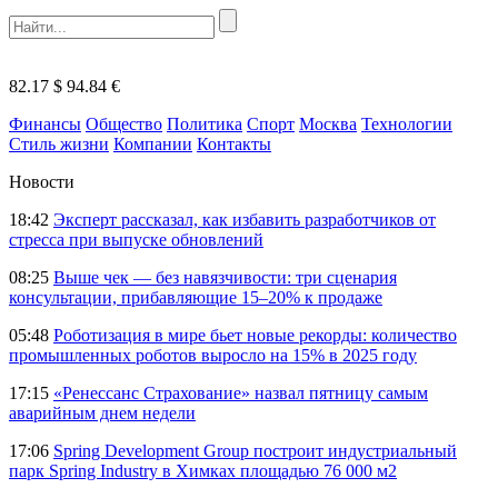
82.17 $
94.84 €
Финансы
Общество
Политика
Спорт
Москва
Технологии
Стиль жизни
Компании
Контакты
Новости
18:42
Эксперт рассказал, как избавить разработчиков от
стресса при выпуске обновлений
08:25
Выше чек — без навязчивости: три сценария
консультации, прибавляющие 15–20% к продаже
05:48
Роботизация в мире бьет новые рекорды: количество
промышленных роботов выросло на 15% в 2025 году
17:15
«Ренессанс Страхование» назвал пятницу самым
аварийным днем недели
17:06
Spring Development Group построит индустриальный
парк Spring Industry в Химках площадью 76 000 м2