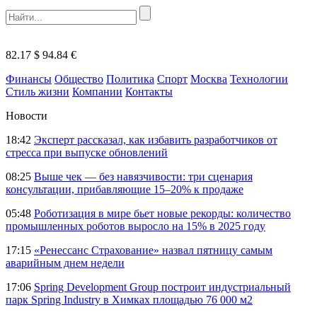
82.17 $
94.84 €
Финансы
Общество
Политика
Спорт
Москва
Технологии
Стиль жизни
Компании
Контакты
Новости
18:42
Эксперт рассказал, как избавить разработчиков от
стресса при выпуске обновлений
08:25
Выше чек — без навязчивости: три сценария
консультации, прибавляющие 15–20% к продаже
05:48
Роботизация в мире бьет новые рекорды: количество
промышленных роботов выросло на 15% в 2025 году
17:15
«Ренессанс Страхование» назвал пятницу самым
аварийным днем недели
17:06
Spring Development Group построит индустриальный
парк Spring Industry в Химках площадью 76 000 м2