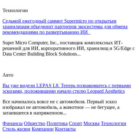
Технологии
Седьмой ежегодный саммит Supermicro по открытым
хранилищам объединит партнеров экосистемы для обмена
рекомендациями по развертыванию ИИ
Super Micro Computer, Inc., поставщик комплексных ИТ-
решений для ИИ, корпоративного ИИ, хранилищ и 5G/Edge с
Data Center Building Block Solutions...
Авто
Вы уже видели LEPAS L8. Теперь познакомьтесь с первыми
эскизами, положившими начало стилю Leopard Aesthetics
Все начиналось вовсе не с автомобиля. Первый эскиз
изображал не автомобиль, а животное — не бегущее, а
затаившееся в напряженном...
Финансы
Общество
Политика
Спорт
Москва
Технологии
Стиль жизни
Компании
Контакты