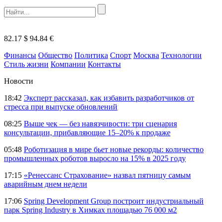
82.17 $
94.84 €
Финансы
Общество
Политика
Спорт
Москва
Технологии
Стиль жизни
Компании
Контакты
Новости
18:42
Эксперт рассказал, как избавить разработчиков от
стресса при выпуске обновлений
08:25
Выше чек — без навязчивости: три сценария
консультации, прибавляющие 15–20% к продаже
05:48
Роботизация в мире бьет новые рекорды: количество
промышленных роботов выросло на 15% в 2025 году
17:15
«Ренессанс Страхование» назвал пятницу самым
аварийным днем недели
17:06
Spring Development Group построит индустриальный
парк Spring Industry в Химках площадью 76 000 м2