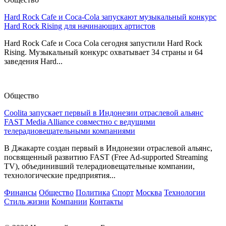
Hard Rock Cafe и Coca-Cola запускают музыкальный конкурс
Hard Rock Rising для начинающих артистов
Hard Rock Cafe и Coca Cola сегодня запустили Hard Rock
Rising. Музыкальный конкурс охватывает 34 страны и 64
заведения Hard...
Общество
Coolita запускает первый в Индонезии отраслевой альянс
FAST Media Alliance совместно с ведущими
телерадиовещательными компаниями
В Джакарте создан первый в Индонезии отраслевой альянс,
посвященный развитию FAST (Free Ad-supported Streaming
TV), объединивший телерадиовещательные компании,
технологические предприятия...
Финансы
Общество
Политика
Спорт
Москва
Технологии
Стиль жизни
Компании
Контакты