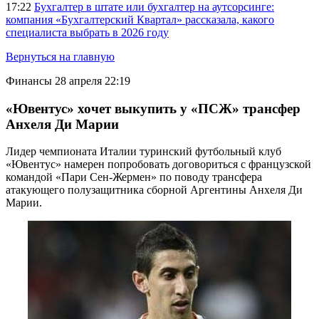
17:22
Бухгалтер в штате или бухгалтер на аутсорсинге:
компания «Бухгалтерский Квартал» рассказала, какого
специалиста выбрать в 2026 году
Вернуться на главную
Финансы
28 апреля 22:19
«Ювентус» хочет выкупить у «ПСЖ» трансфер
Анхеля Ди Марии
Лидер чемпионата Италии туринский футбольный клуб
«Ювентус» намерен попробовать договориться с французской
командой «Пари Сен-Жермен» по поводу трансфера
атакующего полузащитника сборной Аргентины Анхеля Ди
Марии.