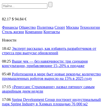
82.17 $
94.84 €
Финансы
Общество
Политика
Спорт
Москва
Технологии
Стиль жизни
Компании
Контакты
Новости
18:42
Эксперт рассказал, как избавить разработчиков от
стресса при выпуске обновлений
08:25
Выше чек — без навязчивости: три сценария
консультации, прибавляющие 15–20% к продаже
05:48
Роботизация в мире бьет новые рекорды: количество
промышленных роботов выросло на 15% в 2025 году
17:15
«Ренессанс Страхование» назвал пятницу самым
аварийным днем недели
17:06
Spring Development Group построит индустриальный
парк Spring Industry в Химках площадью 76 000 м2