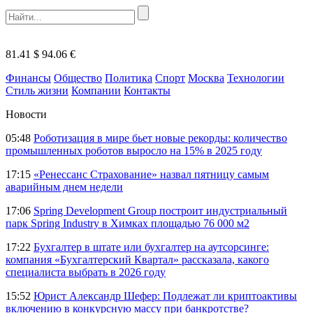
81.41 $
94.06 €
Финансы
Общество
Политика
Спорт
Москва
Технологии
Стиль жизни
Компании
Контакты
Новости
05:48
Роботизация в мире бьет новые рекорды: количество
промышленных роботов выросло на 15% в 2025 году
17:15
«Ренессанс Страхование» назвал пятницу самым
аварийным днем недели
17:06
Spring Development Group построит индустриальный
парк Spring Industry в Химках площадью 76 000 м2
17:22
Бухгалтер в штате или бухгалтер на аутсорсинге:
компания «Бухгалтерский Квартал» рассказала, какого
специалиста выбрать в 2026 году
15:52
Юрист Александр Шефер: Подлежат ли криптоактивы
включению в конкурсную массу при банкротстве?