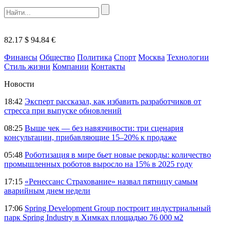
82.17 $
94.84 €
Финансы
Общество
Политика
Спорт
Москва
Технологии
Стиль жизни
Компании
Контакты
Новости
18:42
Эксперт рассказал, как избавить разработчиков от
стресса при выпуске обновлений
08:25
Выше чек — без навязчивости: три сценария
консультации, прибавляющие 15–20% к продаже
05:48
Роботизация в мире бьет новые рекорды: количество
промышленных роботов выросло на 15% в 2025 году
17:15
«Ренессанс Страхование» назвал пятницу самым
аварийным днем недели
17:06
Spring Development Group построит индустриальный
парк Spring Industry в Химках площадью 76 000 м2