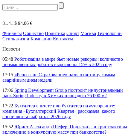
81.41 $
94.06 €
Финансы
Общество
Политика
Спорт
Москва
Технологии
Стиль жизни
Компании
Контакты
Новости
05:48
Роботизация в мире бьет новые рекорды: количество
промышленных роботов выросло на 15% в 2025 году
17:15
«Ренессанс Страхование» назвал пятницу самым
аварийным днем недели
17:06
Spring Development Group построит индустриальный
парк Spring Industry в Химках площадью 76 000 м2
17:22
Бухгалтер в штате или бухгалтер на аутсорсинге:
компания «Бухгалтерский Квартал» рассказала, какого
специалиста выбрать в 2026 году
15:52
Юрист Александр Шефер: Подлежат ли криптоактивы
включению в конкурсную массу при банкротстве?