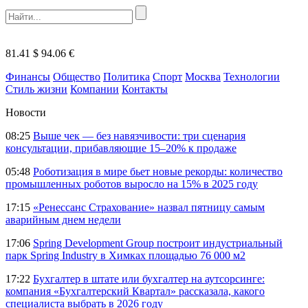
81.41 $
94.06 €
Финансы
Общество
Политика
Спорт
Москва
Технологии
Стиль жизни
Компании
Контакты
Новости
08:25
Выше чек — без навязчивости: три сценария
консультации, прибавляющие 15–20% к продаже
05:48
Роботизация в мире бьет новые рекорды: количество
промышленных роботов выросло на 15% в 2025 году
17:15
«Ренессанс Страхование» назвал пятницу самым
аварийным днем недели
17:06
Spring Development Group построит индустриальный
парк Spring Industry в Химках площадью 76 000 м2
17:22
Бухгалтер в штате или бухгалтер на аутсорсинге:
компания «Бухгалтерский Квартал» рассказала, какого
специалиста выбрать в 2026 году