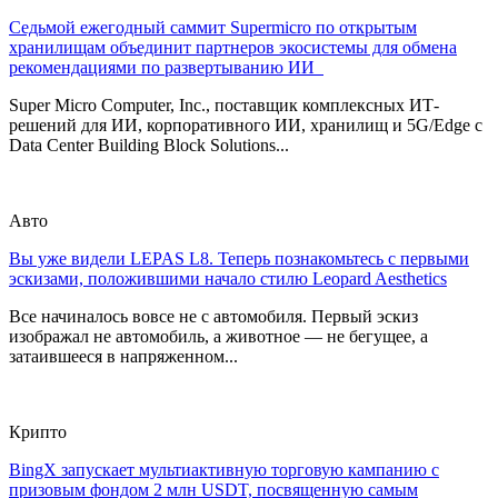
Седьмой ежегодный саммит Supermicro по открытым
хранилищам объединит партнеров экосистемы для обмена
рекомендациями по развертыванию ИИ
Super Micro Computer, Inc., поставщик комплексных ИТ-
решений для ИИ, корпоративного ИИ, хранилищ и 5G/Edge с
Data Center Building Block Solutions...
Авто
Вы уже видели LEPAS L8. Теперь познакомьтесь с первыми
эскизами, положившими начало стилю Leopard Aesthetics
Все начиналось вовсе не с автомобиля. Первый эскиз
изображал не автомобиль, а животное — не бегущее, а
затаившееся в напряженном...
Крипто
BingX запускает мультиактивную торговую кампанию с
призовым фондом 2 млн USDT, посвященную самым