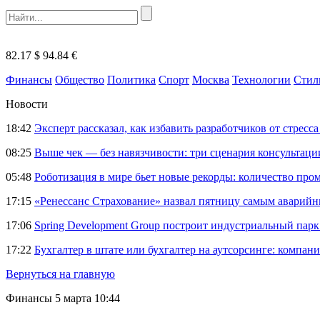
82.17 $
94.84 €
Финансы
Общество
Политика
Спорт
Москва
Технологии
Стил
Новости
18:42
Эксперт рассказал, как избавить разработчиков от стрес
08:25
Выше чек — без навязчивости: три сценария консультац
05:48
Роботизация в мире бьет новые рекорды: количество пр
17:15
«Ренессанс Страхование» назвал пятницу самым аварий
17:06
Spring Development Group построит индустриальный парк 
17:22
Бухгалтер в штате или бухгалтер на аутсорсинге: компани
Вернуться на главную
Финансы
5 марта 10:44