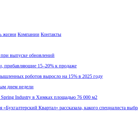
ь жизни
Компании
Контакты
са при выпуске обновлений
ии, прибавляющие 15–20% к продаже
омышленных роботов выросло на 15% в 2025 году
ным днем недели
Spring Industry в Химках площадью 76 000 м2
я «Бухгалтерский Квартал» рассказала, какого специалиста выбр